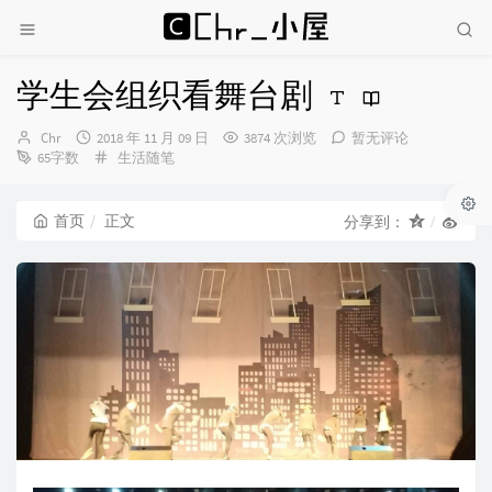
学生会组织看舞台剧
博
发
Chr
2018 年 11 月 09 日
3874 次浏览
暂无评论
主：
布
分
65字数
生活随笔
时
类：
间：
首页
正文
分享到：