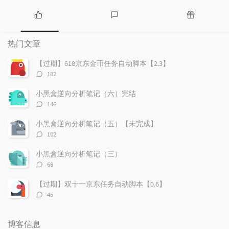
热
最
随
门
新
机
热门文章
文
评
文
章
论
章
【过期】618京东金币任务自动脚本【2.3】
评
182
论
数：
小黑盒逆向分析笔记（六）完结
评
146
论
数：
小黑盒逆向分析笔记（五）【未完成】
评
102
论
数：
小黑盒逆向分析笔记（三）
评
68
论
数：
【过期】双十一京东任务自动脚本【0.6】
评
45
论
数：
博客信息