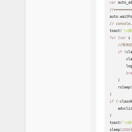
var
 auto_a
//========
auto
.
waitF
// console
toast
(
'\n
for
(
var
 i
//等待
if
(
cl
cl
lo
br
}
rsleep
}
if
(
!
class
advcli
}
toast
(
"\n
sleep
(
2000