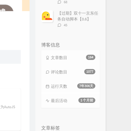
评
68
论
数：
【过期】双十一京东任
务自动脚本【0.6】
评
45
论
数：
博客信息
文章数目
164
评论数目
1077
运行天数
7年306天
最后活动
1 个月前
AutoJS
文章标签