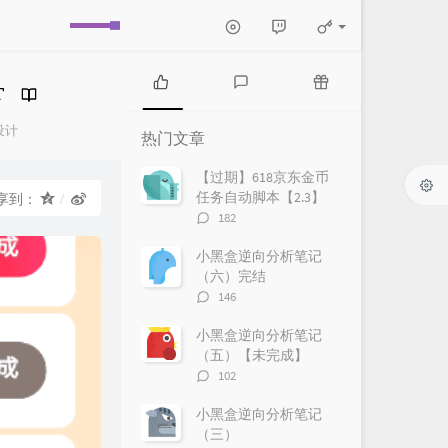
热
最
随
门
新
机
设计
热门文章
文
评
文
章
论
章
【过期】618京东金币
任务自动脚本【2.3】
享到：
评
182
论
数：
小黑盒逆向分析笔记
（六）完结
评
146
论
数：
小黑盒逆向分析笔记
（五）【未完成】
评
102
论
数：
小黑盒逆向分析笔记
（三）