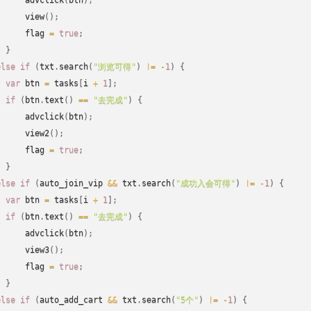
advclick
(
btn
)
;
view
(
)
;
      flag 
=
true
;
}
else
if
(
txt
.
search
(
"浏览可得"
)
!=
-
1
)
{
var
 btn 
=
 tasks
[
i 
+
1
]
;
if
(
btn
.
text
(
)
==
"去完成"
)
{
advclick
(
btn
)
;
view2
(
)
;
      flag 
=
true
;
}
else
if
(
auto_join_vip 
&&
 txt
.
search
(
"成功入会可得"
)
!=
-
1
)
{
var
 btn 
=
 tasks
[
i 
+
1
]
;
if
(
btn
.
text
(
)
==
"去完成"
)
{
advclick
(
btn
)
;
view3
(
)
;
      flag 
=
true
;
}
else
if
(
auto_add_cart 
&&
 txt
.
search
(
"5个"
)
!=
-
1
)
{