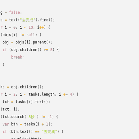
{
ag 
=
false
;
js 
=
text
(
"去完成"
)
.
find
(
)
;
ar
 i 
=
0
;
 i 
<
10
;
 i
++
)
{
(
objs
[
i
]
!=
null
)
{
  obj 
=
 objs
[
i
]
.
parent
(
)
;
if
(
obj
.
children
(
)
>=
8
)
{
break
;
}
sks 
=
 obj
.
children
(
)
;
ar
 i 
=
2
;
 i 
<
 tasks
.
length
;
 i 
+=
4
)
{
r
 txt 
=
 tasks
[
i
]
.
text
(
)
;
g
(
txt
,
 i
)
;
(
txt
.
search
(
"8秒"
)
!=
-
1
)
{
var
 btn 
=
 tasks
[
i 
+
1
]
;
if
(
btn
.
text
(
)
==
"去完成"
)
{