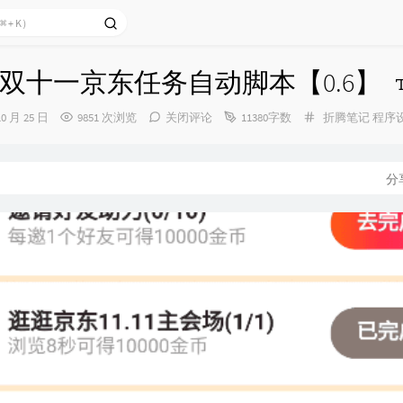
双十一京东任务自动脚本【0.6】
分
10 月 25 日
9851 次浏览
关闭评论
11380字数
折腾笔记
程序
类：
分