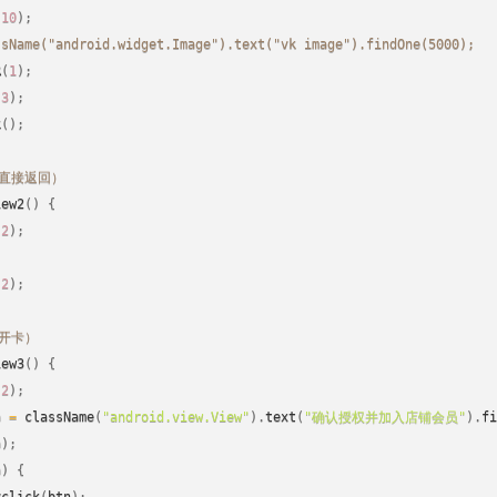
(
10
)
;
ssName("android.widget.Image").text("vk image").findOne(5000);
R
(
1
)
;
(
3
)
;
k
(
)
;
（直接返回）
iew2
(
)
{
(
2
)
;
;
(
2
)
;
（开卡）
iew3
(
)
{
(
2
)
;
n 
=
className
(
"android.view.View"
)
.
text
(
"确认授权并加入店铺会员"
)
.
fi
n
)
;
n
)
{