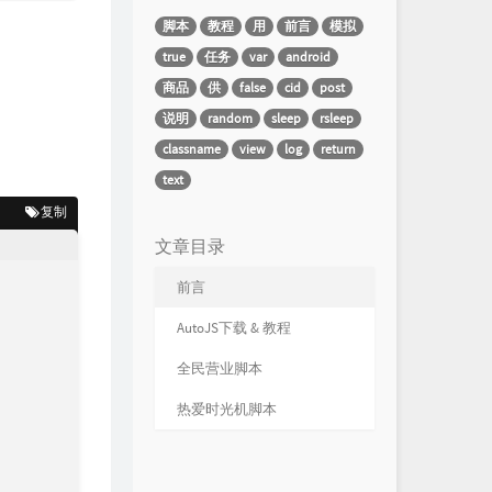
脚本
教程
用
前言
模拟
true
任务
var
android
商品
供
false
cid
post
说明
random
sleep
rsleep
classname
view
log
return
text
复制
文章目录
前言
AutoJS下载 & 教程
全民营业脚本
热爱时光机脚本