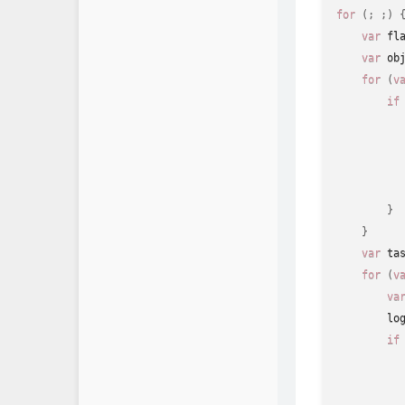
for
(
;
;
)
var
 fl
var
 ob
for
(
v
if
          
}
}
var
 ta
for
(
v
va
lo
if