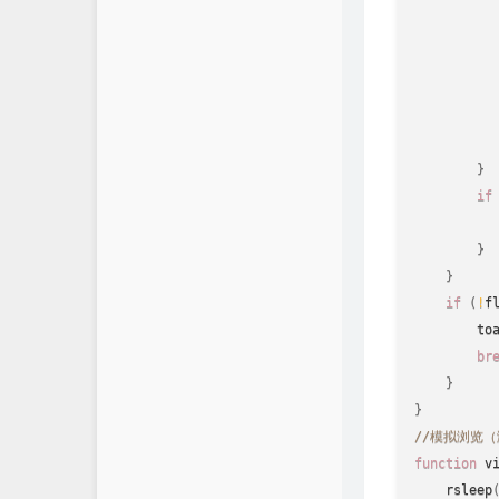
          
}
if
}
}
if
(
!
f
to
br
}
}
//模拟浏览
function
v
rsleep