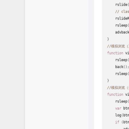
rslide
// cla
rslide
rsleep
advbac
}
//模拟浏览
function
v
rsleep
back
(
)
rsleep
}
//模拟浏览
function
v
rsleep
var
 bt
log
(
bt
if
(
bt