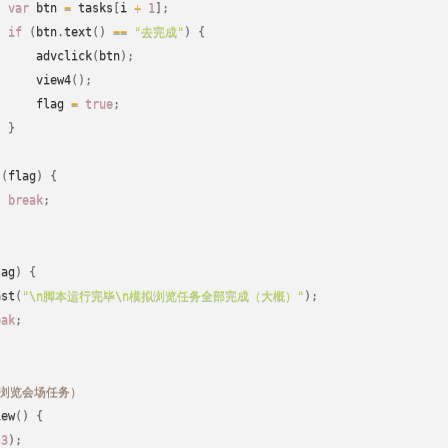
var
 btn 
=
 tasks
[
i 
+
1
]
;
if
(
btn
.
text
(
)
==
"去完成"
)
{
advclick
(
btn
)
;
view4
(
)
;
      flag 
=
true
;
}
(
flag
)
{
break
;
lag
)
{
ast
(
"\n脚本运行完毕\n模拟浏览任务全部完成（大概）"
)
;
eak
;
（浏览会场任务）
iew
(
)
{
(
3
)
;