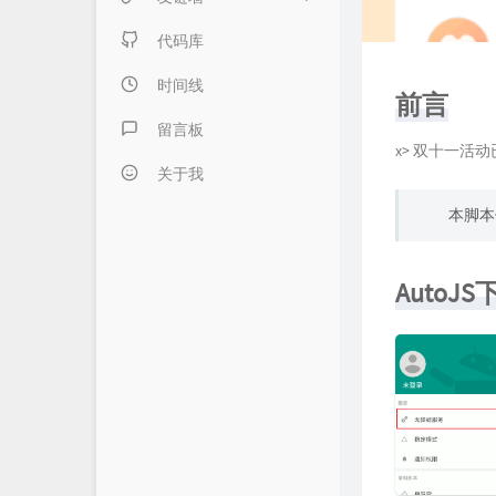
日记本子
内页链接 & 友链申请
代码库
懒得分类
FANTASY博客
时间线
前言
伍言Blog
留言板
x> 双十一活
Albert's Blog
关于我
本脚本
吹梦到西洲
LZHの小窝
AutoJS
LaoKey's Blog
LaoKey's Blog