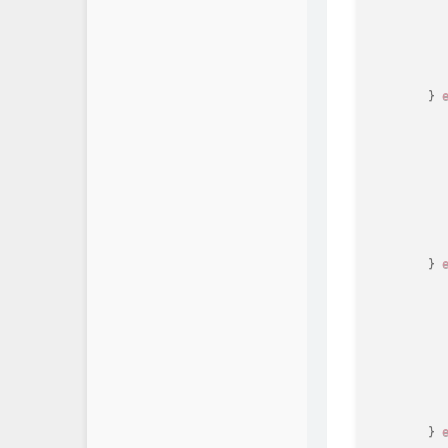
          
}
          
}
          
}