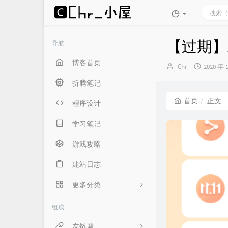
【过期】
导航
博客首页
博
发
Chr
2020 年 
主：
布
折腾笔记
时
间：
首页
正文
程序设计
学习笔记
游戏攻略
建站日志
更多分类
生活随笔
组成
言俞专用
友链墙