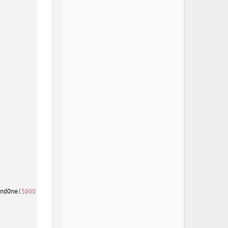
ndOne
(
5000
)
;