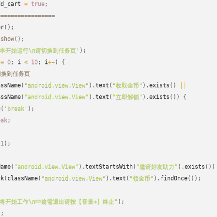
dd_cart 
=
true
;
=================
or
(
)
;
.show();
脚本开始运行\n请切换到任务页'
)
;
 
=
0
;
 i 
<
10
;
 i
++
)
{
切换到任务页
assName
(
"android.view.View"
)
.
text
(
"收取金币"
)
.
exists
(
)
||
assName
(
"android.view.View"
)
.
text
(
"立即解锁"
)
.
exists
(
)
)
{
g
(
'break'
)
;
eak
;
(
1
)
;
Name
(
"android.view.View"
)
.
textStartsWith
(
"邀请好友助力"
)
.
exists
(
)
)
ck
(
className
(
"android.view.View"
)
.
text
(
"领金币"
)
.
findOnce
(
)
)
;
即将开始工作\n中途需退出请按【音量+】终止"
)
;
)
;