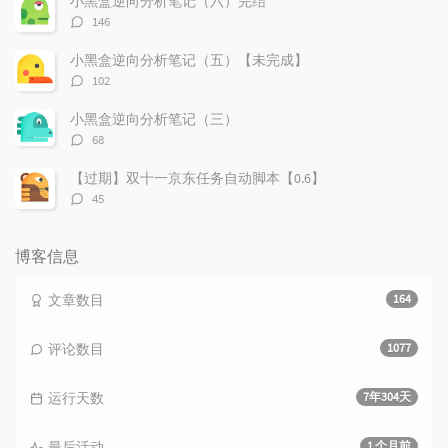
小黑盒逆向分析笔记（六）完结
评
146
论
数：
小黑盒逆向分析笔记（五）【未完成】
评
102
论
数：
小黑盒逆向分析笔记（三）
评
68
论
数：
【过期】双十一京东任务自动脚本【0.6】
评
45
论
数：
博客信息
文章数目
164
评论数目
1077
运行天数
7年304天
最后活动
1 个月前