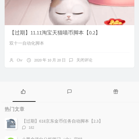
【过期】11.11淘宝天猫喵币脚本【0.2】
双十一自动化脚本
Chr
2020 年 10 月 20 日
关闭评论
热
最
随
门
新
机
热门文章
文
评
文
章
论
章
【过期】618京东金币任务自动脚本【2.3】
评
182
论
数：