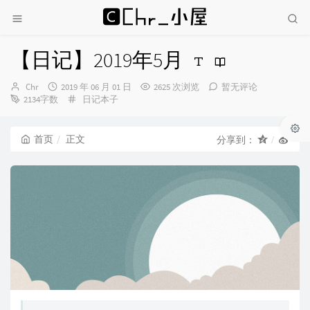
【日记】2019年5月
博
发
Chr
2019 年 06 月 01 日
2625 次浏览
暂无评论
主：
布
分
2134字数
日记本子
时
类：
间：
首页
正文
分享到：