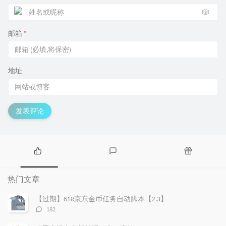
🎲
邮箱
*
地址
发表评论
热
最
随
门
新
机
热门文章
文
评
文
章
论
章
【过期】618京东金币任务自动脚本【2.3】
评
182
论
数：