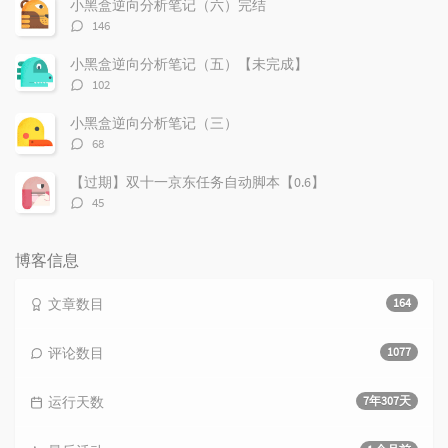
小黑盒逆向分析笔记（六）完结
评
146
论
数：
小黑盒逆向分析笔记（五）【未完成】
评
102
论
数：
小黑盒逆向分析笔记（三）
评
68
论
数：
【过期】双十一京东任务自动脚本【0.6】
评
45
论
数：
博客信息
文章数目
164
评论数目
1077
运行天数
7年307天