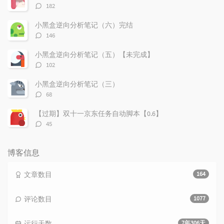
评
182
论
数：
小黑盒逆向分析笔记（六）完结
评
146
论
数：
小黑盒逆向分析笔记（五）【未完成】
评
102
论
数：
小黑盒逆向分析笔记（三）
评
68
论
数：
【过期】双十一京东任务自动脚本【0.6】
评
45
论
数：
博客信息
文章数目
164
评论数目
1077
运行天数
7年306天