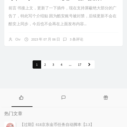
前言 书接上文，更新了一下插件，现在支持屏蔽绝大部分的广
告了，特此写个介绍贴 因为酷安账号被封禁，后续更新不会在
酷安上同步，今后也不会再在上面发布内容...
Chr
2023 年 07 月 06 日
3 条评论
1
2
3
4
...
17
热
最
随
门
新
机
热门文章
文
评
文
章
论
章
【过期】618京东金币任务自动脚本【2.3】