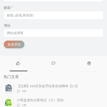
邮箱
*
地址
发表评论
热
最
随
门
新
机
热门文章
文
评
文
章
论
章
【过期】618京东金币任务自动脚本【2.3】
评
182
论
数：
小黑盒逆向分析笔记（六）完结
评
146