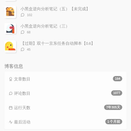
论
数：
小黑盒逆向分析笔记（五）【未完成】
评
102
论
数：
小黑盒逆向分析笔记（三）
评
68
论
数：
【过期】双十一京东任务自动脚本【0.6】
评
45
论
数：
博客信息
文章数目
164
评论数目
1077
运行天数
7年305天
最后活动
1 个月前