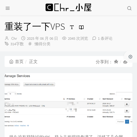
重装了一下VPS
博
发
Chr
2025 年 06 月 06 日
2045 次浏览
1 条评论
主：
布
分
314字数
懒得分类
时
类：
间：
首页
正文
分享到：