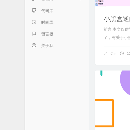
日记本子
内页链接 & 友链申请
代码库
小黑盒逆
懒得分类
FANTASY博客
时间线
前言 本文仅
伍言Blog
留言板
了，有关于小黑
Albert's Blog
关于我
Chr
2
吹梦到西洲
LZHの小窝
LaoKey's Blog
LaoKey's Blog