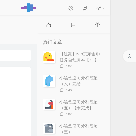
热
最
随
门
新
机
热门文章
文
评
文
章
论
章
【过期】618京东金币
任务自动脚本【2.3】
评
182
论
数：
小黑盒逆向分析笔记
（六）完结
评
146
论
数：
小黑盒逆向分析笔记
（五）【未完成】
评
102
论
数：
小黑盒逆向分析笔记
（三）