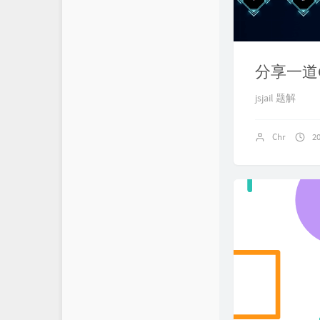
分享一道CT
jsjail 题解
Chr
2