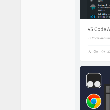
VS Cod
VS Code Ar
Chr
2