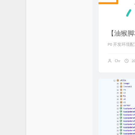
【油猴脚
P0 开发环境配置 教
Chr
2