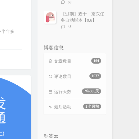
评
68
论
数：
【过期】双十一京东任
务自动脚本【0.6】
评
45
业半年多
论
数：
博客信息
文章数目
164
评论数目
1077
运行天数
7年305天
最后活动
1 个月前
标签云