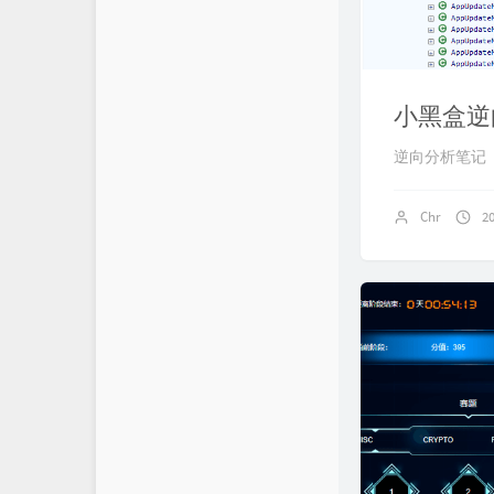
小黑盒逆
逆向分析笔记
Chr
2