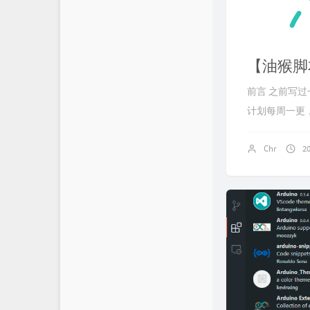
【油猴脚
前言 之前写
计划每周一更，
Chr
2