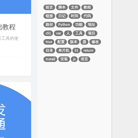
前言
脚本
文件
教程
链接
日记
时间
代码
路径
Python
功能
地址
基础教程
c51
var
人
工具
项目
开发者工具的使
true
配置
版本
器
修改
目录
单片机
51
return
install
安装
js
语言