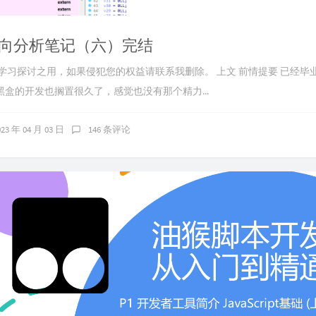
向分析笔记（六）完结
供学习探讨之用，如果侵犯您的权益请联系我删除。 上文 前情提要 已经毕
盒的开发也搁置很久了，感觉也没有那个精力...
023 年 04 月 03 日
146 条评论