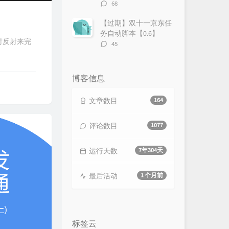
评
68
论
数：
【过期】双十一京东任
务自动脚本【0.6】
用运行时反射来完
评
45
论
数：
博客信息
文章数目
164
评论数目
1077
运行天数
7年304天
最后活动
1 个月前
标签云