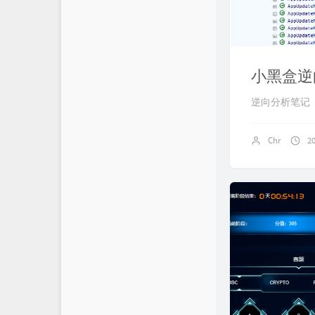
小黑盒逆
逆向分析笔记
Chr
2