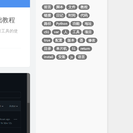
前言
脚本
文件
教程
链接
日记
时间
代码
基础教程
路径
Python
功能
地址
开发者工具的使
c51
var
人
工具
项目
true
配置
版本
器
修改
目录
单片机
51
return
install
安装
js
语言