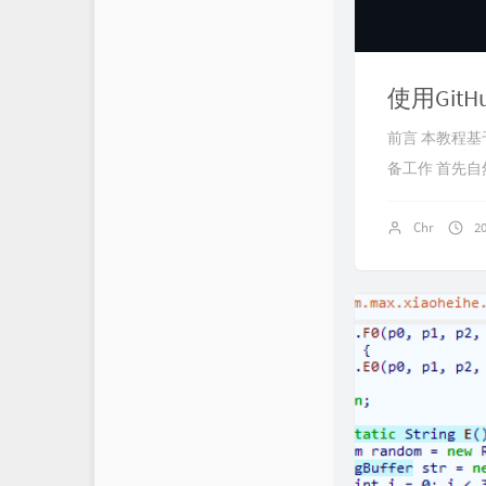
使用GitH
前言 本教程基于
备工作 首先自然是
Chr
2