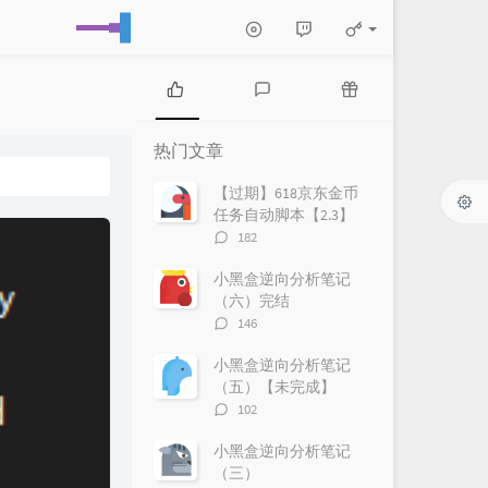
热
最
随
门
新
机
热门文章
文
评
文
章
论
章
【过期】618京东金币
任务自动脚本【2.3】
评
182
论
数：
小黑盒逆向分析笔记
（六）完结
评
146
论
数：
小黑盒逆向分析笔记
（五）【未完成】
评
102
论
数：
小黑盒逆向分析笔记
（三）