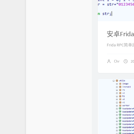
安卓Fri
Frida RPC简
Chr
2