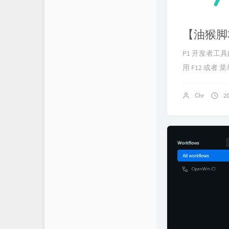
【油猴脚本
P1 开发者工具的
用 F12 或者 菜单 
Chr
2