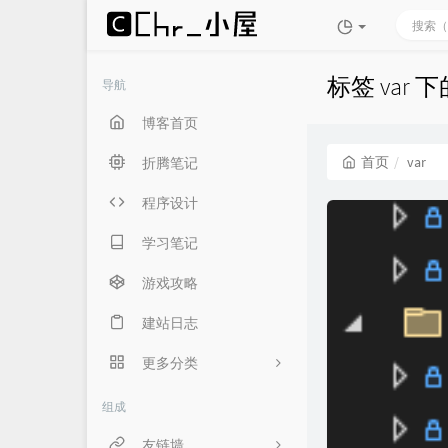
标签 var 
导航
博客首页
首页
var
折腾笔记
程序设计
学习笔记
游戏攻略
建站日志
更多分类
生活随笔
组成
言俞专用
友链墙