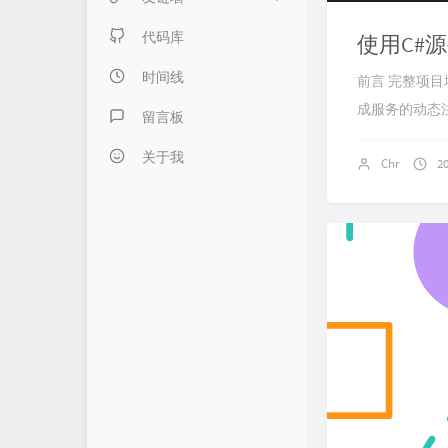
日记本子
内页链接 & 友链申请
代码库
使用C#
懒得分类
FANTASY博客
时间线
前言 完整项目地址:
成服务的动态注册
伍言Blog
留言板
Albert's Blog
关于我
Chr
2
吹梦到西洲
LZHの小窝
LaoKey's Blog
LaoKey's Blog