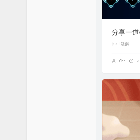
分享一道CT
jsjail 题解
Chr
2