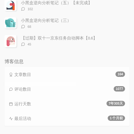
数：
小黑盒逆向分析笔记（五）【未完成】
评
102
论
数：
小黑盒逆向分析笔记（三）
评
68
论
数：
【过期】双十一京东任务自动脚本【0.6】
评
45
论
数：
博客信息
文章数目
164
评论数目
1077
运行天数
7年305天
最后活动
1 个月前