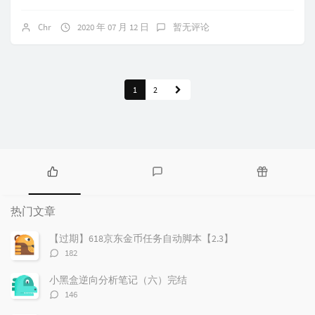
Chr
2020 年 07 月 12 日
暂无评论
1
2
热
最
随
门
新
机
热门文章
文
评
文
章
论
章
【过期】618京东金币任务自动脚本【2.3】
评
182
论
数：
小黑盒逆向分析笔记（六）完结
评
146
论