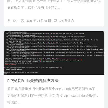
除。 上文 前情提要 已经毕业半年多了，有关于小黑盒的开发也
搁置很久了，感觉也没有那个精力...
Chr
2023 年 04 月 03 日
146 条评论
PIP安装Frida失败的解决方法
前言 这几天重操旧业开始日某个APP，Frida已经更新到15了，
更新的时候遇到了一些问题 正文 直接 pip install frida 会报错，
错误如...