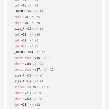
int
 v6
;
// r11
  _DWORD 
*
v7
;
// r4
char
*
v8
;
// r5
char
*
v9
;
// r0
  size_t v10
;
// r0
int
 v11
;
// r10
int
 v12
;
// r0
int
 v13
;
// r0
  _DWORD 
*
v14
;
// r2
const
char
*
v15
;
// r1
char
*
v16
;
// r10
const
char
*
v17
;
// r11
  size_t v18
;
// r4
  size_t v19
;
// r4
signed
int
 v20
;
// r8
char
*
v21
;
// r6
char
*
v22
;
// r0
int
 v23
;
// r12