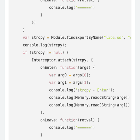
console
.
log
(
'======'
)
}
}
)
}
var
 strcpy 
=
 Module
.
findExportByName
(
"libc.so"
,
"strc
console
.
log
(
strcpy
)
;
if
(
strcpy 
!=
null
)
{
        Interceptor
.
attach
(
strcpy
,
{
            onEnter
:
function
(
args
)
{
var
 arg0 
=
 args
[
0
]
;
var
 arg1 
=
 args
[
1
]
;
console
.
log
(
'strcpy - Enter'
)
;
console
.
log
(
Memory
.
readCString
(
arg0
)
)
;
console
.
log
(
Memory
.
readCString
(
arg1
)
)
}
,
            onLeave
:
function
(
retval
)
{
console
.
log
(
'======'
)
}