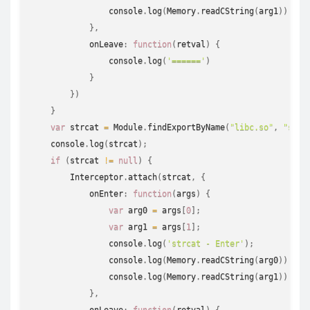
console
.
log
(
Memory
.
readCString
(
arg1
)
)
}
,
            onLeave
:
function
(
retval
)
{
console
.
log
(
'======'
)
}
}
)
}
var
 strcat 
=
 Module
.
findExportByName
(
"libc.so"
,
"strc
console
.
log
(
strcat
)
;
if
(
strcat 
!=
null
)
{
        Interceptor
.
attach
(
strcat
,
{
            onEnter
:
function
(
args
)
{
var
 arg0 
=
 args
[
0
]
;
var
 arg1 
=
 args
[
1
]
;
console
.
log
(
'strcat - Enter'
)
;
console
.
log
(
Memory
.
readCString
(
arg0
)
)
;
console
.
log
(
Memory
.
readCString
(
arg1
)
)
}
,
            onLeave
:
function
(
retval
)
{