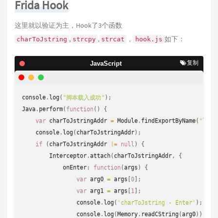
Frida Hook
这里就以验证为主，Hook了3个函数
,
,
，
如下：
charToJstring
strcpy
strcat
hook.js
复制
JavaScript
console
.
log
(
"脚本载入成功"
)
;
Java
.
perform
(
function
(
)
{
var
 charToJstringAddr 
=
 Module
.
findExportByName
(
"libn
console
.
log
(
charToJstringAddr
)
;
if
(
charToJstringAddr 
!=
null
)
{
        Interceptor
.
attach
(
charToJstringAddr
,
{
            onEnter
:
function
(
args
)
{
var
 arg0 
=
 args
[
0
]
;
var
 arg1 
=
 args
[
1
]
;
console
.
log
(
'charToJstring - Enter'
)
;
console
.
log
(
Memory
.
readCString
(
arg0
)
)
;