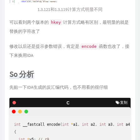
1.3.121和1.3.119计算方式明显不同
可以看到两个版本的
计算方式略有区别，最明显的就是
hkey
替换的字符改了
修改以后还是提示参数错误，肯定是
函数也改了，接
encode
下来换用IDA
So 分析
先贴一下IDA生成的反汇编代码，也不用看的很仔细
复制
C
int
 __fastcall 
encode
(
int
*
a1
,
int
 a2
,
int
 a3
,
int
 a4
,
in
{
int
*
v5
;
// r9