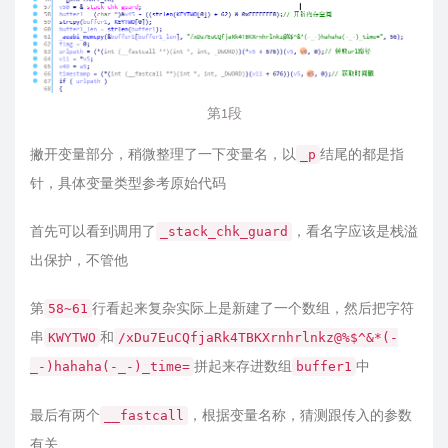
第1段
撇开变量部分，稍微整理了一下变量名，以
结尾的都是指
_p
针，具体变量类型参考原始代码
首先可以看到调用了
，看名字应该是栈溢
_stack_chk_guard
出保护，不管他
第
行看起来复杂实际上是新建了一个数组，然后把字符
58~61
串
和
KWYTWO
/xDu7EuCQfjaRk4TBKXrnhrlnkz@%$^&*(-
拼起来存进数组
中
_-)hahaha(-_-)_time=
buffer1
最后有两个
，根据变量名称，猜测跟传入的参数
__fastcall
有关