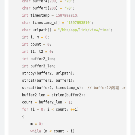
char
 buffer4
[
200
]
=
"\0"
;
char
 buffer5
[
200
]
=
"\0"
;
int
 timestamp 
=
1597893810
;
char
 timestamp_s
[
]
=
"1597893810"
;
char
 urlpath
[
]
=
"/bbs/app/link/view/time"
;
int
 i
,
 m 
=
0
;
int
 count 
=
0
;
int
 t1
,
 t2 
=
0
;
int
 buffer2_len
;
int
 buffer3_len
;
strcpy
(
buffer2
,
 urlpath
)
;
strcat
(
buffer2
,
 buffer1
)
;
strcat
(
buffer2
,
 timestamp_s
)
;
// buffer2内容是 url路径
    buffer2_len 
=
strlen
(
buffer2
)
;
    count 
=
 buffer2_len 
-
1
;
for
(
i 
=
0
;
 i 
<
 count
;
++
i
)
{
        m 
=
0
;
while
(
m 
<
 count 
-
 i
)