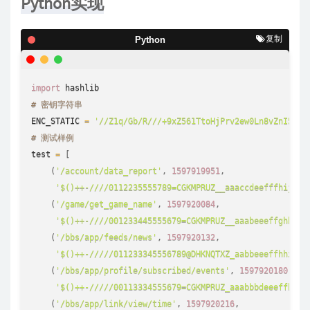
Python实现
复制
Python
import
hashlib
# 密钥字符串
ENC_STATIC 
=
'//Z1q/Gb/R///+9xZ561TtoHjPrv2ew0Ln8vZnI5oOb
# 测试样例
test 
=
[
(
'/account/data_report'
,
1597919951
,
'$()++-////0112235555789=CGKMPRUZ__aaaccdeefffhijkmn
(
'/game/get_game_name'
,
1597920084
,
'$()++-////001233445555679=CGKMPRUZ__aaabeeeffghhjkm
(
'/bbs/app/feeds/news'
,
1597920132
,
'$()++-/////011233345556789@DHKNQTXZ_aabbeeeffhhijln
(
'/bbs/app/profile/subscribed/events'
,
1597920180
,
'$()++-/////00113334555679=CGKMPRUZ_aaabbbdeeeffhhij
(
'/bbs/app/link/view/time'
,
1597920216
,