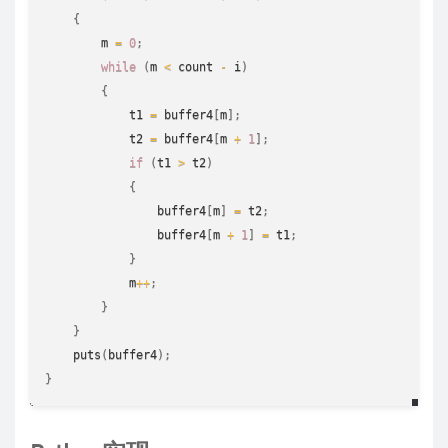
{
        m 
=
0
;
while
(
m 
<
 count 
-
 i
)
{
            t1 
=
 buffer4
[
m
]
;
            t2 
=
 buffer4
[
m 
+
1
]
;
if
(
t1 
>
 t2
)
{
                buffer4
[
m
]
=
 t2
;
                buffer4
[
m 
+
1
]
=
 t1
;
}
            m
++
;
}
}
puts
(
buffer4
)
;
}