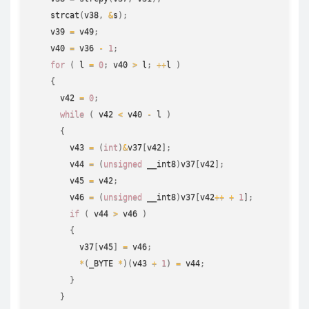
strcat
(
v38
,
&
s
)
;
    v39 
=
 v49
;
    v40 
=
 v36 
-
1
;
for
(
 l 
=
0
;
 v40 
>
 l
;
++
l 
)
{
      v42 
=
0
;
while
(
 v42 
<
 v40 
-
 l 
)
{
        v43 
=
(
int
)
&
v37
[
v42
]
;
        v44 
=
(
unsigned
 __int8
)
v37
[
v42
]
;
        v45 
=
 v42
;
        v46 
=
(
unsigned
 __int8
)
v37
[
v42
++
+
1
]
;
if
(
 v44 
>
 v46 
)
{
          v37
[
v45
]
=
 v46
;
*
(
_BYTE 
*
)
(
v43 
+
1
)
=
 v44
;
}
}