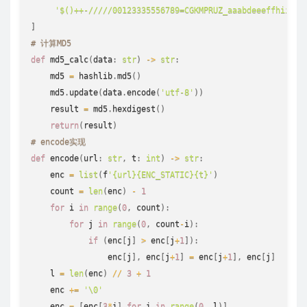
'$()++-/////00123335556789=CGKMPRUZ_aaabdeeeffhiijkl
]
# 计算MD5
def
md5_calc
(
data
:
str
)
-
>
str
:
md5
=
hashlib
.
md5
(
)
md5
.
update
(
data
.
encode
(
'utf-8'
)
)
    result 
=
md5
.
hexdigest
(
)
return
(
result
)
# encode实现
def
encode
(
url
:
str
,
 t
:
int
)
-
>
str
:
    enc 
=
list
(
f
'{url}{ENC_STATIC}{t}'
)
    count 
=
len
(
enc
)
-
1
for
 i 
in
range
(
0
,
 count
)
:
for
 j 
in
range
(
0
,
 count
-
i
)
:
if
(
enc
[
j
]
>
 enc
[
j
+
1
]
)
:
                enc
[
j
]
,
 enc
[
j
+
1
]
=
 enc
[
j
+
1
]
,
 enc
[
j
]
    l 
=
len
(
enc
)
//
3
+
1
    enc 
+=
'\0'
    enc 
=
[
enc
[
3
*
i
]
for
 i 
in
range
(
0
,
 l
)
]