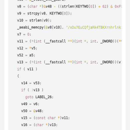
  v8 
=
(
char
*
)
&
v48 
-
(
(
strlen
(
KEYTWO
[
0
]
)
+
62
)
&
0xFFFFF
  v9 
=
strcpy
(
v8
,
 KEYTWO
[
0
]
)
;
  v10 
=
strlen
(
v9
)
;
_aeabi_memcpy
(
&
v8
[
v10
]
,
"/xDu7EuCQfjaRk4TBKXrnhrlnkz@%$
  v7 
=
0
;
  v11 
=
(
*
(
int
(
__fastcall 
*
*
)
(
int
*
,
int
,
 _DWORD
)
)
(
*
v5 
+
  v12 
=
*
v5
;
  v52 
=
 a5
;
  v13 
=
(
*
(
int
(
__fastcall 
*
*
)
(
int
*
,
int
,
 _DWORD
)
)
(
v12 
+
if
(
 v11 
)
{
    v14 
=
 v53
;
if
(
!
v13 
)
goto
 LABEL_26
;
    v49 
=
 v6
;
    v50 
=
&
v48
;
    v15 
=
(
const
char
*
)
v11
;
    v16 
=
(
char
*
)
v13
;