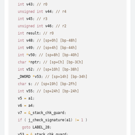
int
 v43
;
// r0
unsigned
int
 v44
;
// r4
int
 v45
;
// r3
unsigned
int
 v46
;
// r2
int
 result
;
// r0
int
 v48
;
// [sp+0h] [bp-48h]
int
 v49
;
// [sp+4h] [bp-44h]
int
*
v50
;
// [sp+8h] [bp-40h]
char
*
nptr
;
// [sp+Ch] [bp-3Ch]
int
 v52
;
// [sp+10h] [bp-38h]
  _DWORD 
*
v53
;
// [sp+14h] [bp-34h]
char
 s
;
// [sp+19h] [bp-2Fh]
int
 v55
;
// [sp+24h] [bp-24h]
  v5 
=
 a1
;
  v6 
=
 a4
;
  v7 
=
&
_stack_chk_guard
;
if
(
j_check_signature
(
a1
)
!=
1
)
goto
 LABEL_28
;
  v53 
=
&
_stack_chk_guard
;