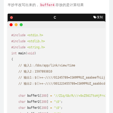
半抄半改写出来的，
存放的是计算结果
buffer4
复制
C
#
include
<stdio.h>
#
include
<stdlib.h>
#
include
<string.h>
int
main
(
void
)
{
// 输入1：/bbs/app/link/view/time
// 输入2：1597893810
// 输出1：$()++-/////01245789=CGKMPRUZ_aaabeefhiijk
// 输出2：$()++-/////001223455789=CGKMPRUZ_aaabbcdeeeff
char
 buffer1
[
200
]
=
"//Z1q/Gb/R///+9xZ561TtoHjPrv2ew0
char
 buffer2
[
200
]
=
"\0"
;
char
 buffer3
[
200
]
=
"\0"
;