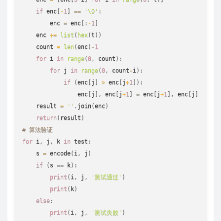
if
 enc
[
-
1
]
==
'\0'
:
        enc 
=
 enc
[
:
-
1
]
    enc 
+=
list
(
hex
(
t
)
)
    count 
=
len
(
enc
)
-
1
for
 i 
in
range
(
0
,
 count
)
:
for
 j 
in
range
(
0
,
 count
-
i
)
:
if
(
enc
[
j
]
>
 enc
[
j
+
1
]
)
:
                enc
[
j
]
,
 enc
[
j
+
1
]
=
 enc
[
j
+
1
]
,
 enc
[
j
]
    result 
=
''
.
join
(
enc
)
return
(
result
)
# 算法验证
for
 i
,
 j
,
 k 
in
 test
:
    s 
=
 encode
(
i
,
 j
)
if
(
s 
==
 k
)
:
print
(
i
,
 j
,
'测试通过'
)
print
(
k
)
else
:
print
(
i
,
 j
,
'测试失败'
)