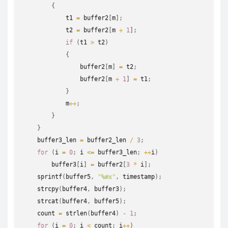
{
            t1 
=
 buffer2
[
m
]
;
            t2 
=
 buffer2
[
m 
+
1
]
;
if
(
t1 
>
 t2
)
{
                buffer2
[
m
]
=
 t2
;
                buffer2
[
m 
+
1
]
=
 t1
;
}
            m
++
;
}
}
    buffer3_len 
=
 buffer2_len 
/
3
;
for
(
i 
=
0
;
 i 
<=
 buffer3_len
;
++
i
)
        buffer3
[
i
]
=
 buffer2
[
3
*
 i
]
;
sprintf
(
buffer5
,
"%#x"
,
 timestamp
)
;
strcpy
(
buffer4
,
 buffer3
)
;
strcat
(
buffer4
,
 buffer5
)
;
    count 
=
strlen
(
buffer4
)
-
1
;
for
(
i 
=
0
;
 i 
<
 count
;
 i
++
)