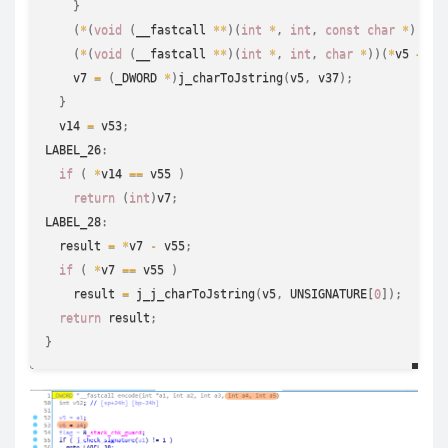
}
(
*
(
void
(
__fastcall 
*
*
)
(
int
*
,
int
,
const
char
*
)
)
(
*
v
(
*
(
void
(
__fastcall 
*
*
)
(
int
*
,
int
,
char
*
)
)
(
*
v5 
+
68
    v7 
=
(
_DWORD 
*
)
j_charToJstring
(
v5
,
 v37
)
;
}
  v14 
=
 v53
;
LABEL_26
:
if
(
*
v14 
==
 v55 
)
return
(
int
)
v7
;
LABEL_28
:
  result 
=
*
v7 
-
 v55
;
if
(
*
v7 
==
 v55 
)
    result 
=
j_j_charToJstring
(
v5
,
 UNSIGNATURE
[
0
]
)
;
return
 result
;
}