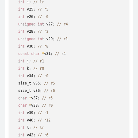
int
 i
;
// lr
int
 v25
;
// r5
int
 v26
;
// r0
unsigned
int
 v27
;
// r4
int
 v28
;
// r3
unsigned
int
 v29
;
// r1
int
 v30
;
// r8
const
char
*
v31
;
// r4
int
 j
;
// r1
int
 k
;
// r0
int
 v34
;
// r0
  size_t v35
;
// r5
  size_t v36
;
// r6
char
*
v37
;
// r5
char
*
v38
;
// r0
int
 v39
;
// r1
int
 v40
;
// r12
int
 l
;
// lr
int
 v42
;
// r6