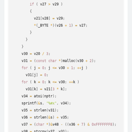
if
(
 v27 
>
 v29 
)
{
          v21
[
v28
]
=
 v29
;
*
(
_BYTE 
*
)
(
v26 
+
1
)
=
 v27
;
}
}
}
    v30 
=
 v20 
/
3
;
    v31 
=
(
const
char
*
)
malloc
(
v30 
+
2
)
;
for
(
 j 
=
0
;
 j 
<=
 v30 
+
1
;
++
j 
)
      v31
[
j
]
=
0
;
for
(
 k 
=
0
;
 k 
<=
 v30
;
++
k 
)
      v31
[
k
]
=
 v21
[
3
*
 k
]
;
    v34 
=
atoi
(
nptr
)
;
sprintf
(
&
s
,
"%#x"
,
 v34
)
;
    v35 
=
strlen
(
v31
)
;
    v36 
=
strlen
(
&
s
)
+
 v35
;
    v37 
=
(
char
*
)
&
v48 
-
(
(
v36 
+
7
)
&
0xFFFFFFF8
)
;
    v38 
=
strcpy
(
v37
,
 v31
)
;