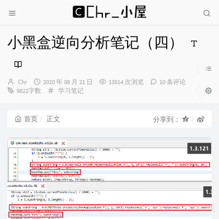
小黑盒逆向分析笔记（四）
博
发
Chr
2020 年 08 月 21 日
13514 次浏览
10 条评论
主：
布
分
9822字数
学习笔记
时
类：
间：
首页
正文
分享到：