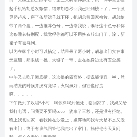
前一天晚上还是睡不着，第二天听闹钟起来，第一件事就是摸
起手机给胡总发微信，结果胡总秒回我已经到楼下了，一个激
灵爬起来，穿了条新裙子就下楼，把胡总带回家撸妆。胡总给
带了两个盘，一边推荐色号，一边夸我说，诶呀这个色号和你
这条睡衣特别配，我觉得你都可以不用换衣服出门了，淦，新
裙子有被辱到。
以为在家半小时可以搞定，结果呆了两小时，胡总出门实在事
无巨细，那眼线一挑，大链子一带，走在她身边太有安全感
了。
中午又去吃了海底捞，这次换的四宫格，据说能便宜一半，然
而结账的时候并没有觉得，火锅虽好，但它也好贵
啊。。。。。
下午做到了欢唱5小时，喝饮料喝到饱死，临回家了，我妈又给
我打电话，问我要不要喝coco，犹豫了三秒，还是没有拒绝。
晚上我爸回家，看我摊在沙发上，嫌弃地问我今天是不是又没
有出门，终于有底气回答他我走出了家门。搞得他今天又问