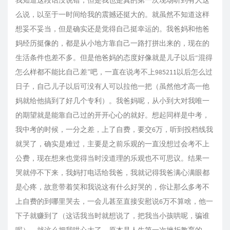
我知道这段话没说错，但是我也是真的第一次现场听到有人这
么说，以至于一时间给我的震撼还挺大的。就虽然不知道这样
想妥不妥当，但是确实还是觉得自己挺幸运的。我爸妈和他爸
妈经历挺像的，都是从小地方靠自己一路打拼出来的，现在的
生活条件也差不多。但是他爸妈的态度好像就是儿子以后“混得
怎么样都不能比自己差”吧，一直在说考不上985211以后怎么过
日子，自己儿子以后可没有人可以拉他一把（虽然他才高一他
妈就给他搞到了好几个专利）。我爸妈呢，从小到大对我唯一
的期望就是能靠自己过的开开心心的就好。想起同样是中考，
我中考的时候，一分之差，上了自费，要交6万，听到投档线我
就哭了，确实是难过，主要是之前乐观的一直没想过会考不上
公费，现在想来也觉得当时没道理的乐观也不可思议。结果一
哭就停不下来，我妈打电话给我爸，我就记得我爸满心满眼都
是心疼，故意带着笑和我说这有什么好哭的，你让那么多考不
上自费的到哪里哭去，一会儿甚至直接安慰说6万不算啥，他一
下子就赚到了（这话我当时就想说了，把我当小孩哄呢，骗谁