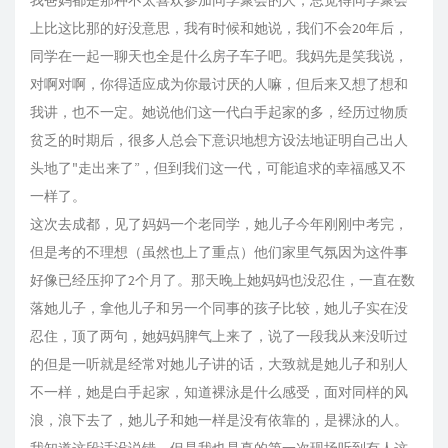
我爸妈都是那种不太喜欢参加同学聚会的人，总觉得同学聚会
上比这比那的好没意思，我有时候和她说，我们不会20年后，
同学在一起一聊天也全是什么房子车子吧。我妈先是笑我说，
对啊对啊，你得适应成为你最讨厌的人嘛，但后来又想了想和
我讲，也不一定。她说他们这一代白手起家的多，经历过物质
贫乏的时期后，很多人总会下意识地想方设法地证明自己出人
头地了"走出来了”，但到我们这一代，可能追求的幸福感又不
一样了。
这次去成都，见了妈妈一个老同学，她儿子今年刚刚中考完，
但是考的不理想（虽然也上了重点）他们家里气氛因为这件事
好像已经压抑了2个月了。那天晚上她妈妈也没忍住，一直在数
落她儿子，拿他儿子和另一个同事的孩子比较，她儿子实在没
忍住，顶了两句，她妈妈脾气上来了，说了一段我从来没听过
的但是一听就是经常对她儿子讲的话，大致就是她儿子和别人
不一样，她是白手起家，知道裸泳是什么感受，面对同样的风
浪，浪下去了，她儿子和她一样是没有依靠的，是裸泳的人。