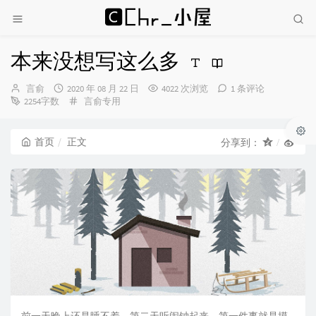
本来没想写这么多
博
发
言俞
2020 年 08 月 22 日
4022 次浏览
1 条评论
主：
布
分
2254字数
言俞专用
时
类：
间：
首页
正文
分享到：