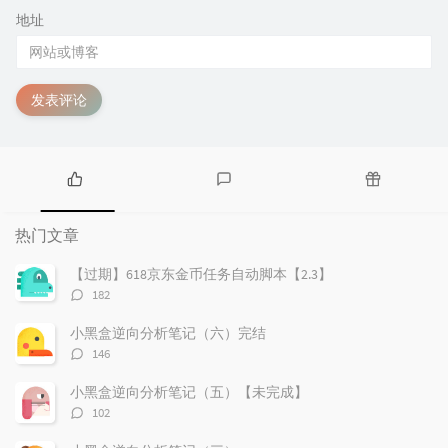
地址
发表评论
热
最
随
门
新
机
热门文章
文
评
文
章
论
章
【过期】618京东金币任务自动脚本【2.3】
评
182
论
数：
小黑盒逆向分析笔记（六）完结
评
146
论
数：
小黑盒逆向分析笔记（五）【未完成】
评
102
论
数：