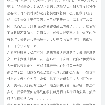
希望lwy小朋友每天乐哈哈。实话说，仔细想想，家里人是真的
宠我，我妈老说，对比我小外甥，感觉我从小到大都没提过什
么要求，再小的时候都没想着哭着闹着要什么，但我仔细想
想，感觉好像主要还是因为自己想要些什么，基本都可以得
到，久而久之，好像很多东西都没那么想要了。。。。这话写
下来是挺不要脸的，总而言之，感觉自我记事以来，许下的所
有愿望，都是开心快乐每一天，初中要写我的理想，我都写
了，开心快乐每一天。
之前有段时间，状态不对，总想着做这也没意义，做那也没意
义。后来葬礼上摸到一点，想那些干什么啊，我自己和爱我的
人一直以来想要的，不就是我开开心心过好每一天嘛。
虽然学了法，但我爸妈还是觉得与其以后那么辛苦，不如就本
科出来，考个公务员。暑假，找了个大所实习，去上班的第一
天，我和她说我还有点紧张，她直接和我说，紧张啥，你这个
实习，我最希望你能得到的收获就是明白当律师有多累，然后
打消做律师的念头。。。。。。