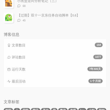
小黑盒逆向分析笔记（三）
评
68
论
数：
【过期】双十一京东任务自动脚本【0.6】
评
45
论
数：
博客信息
文章数目
164
评论数目
1077
运行天数
7年305天
最后活动
1 个月前
文章标签