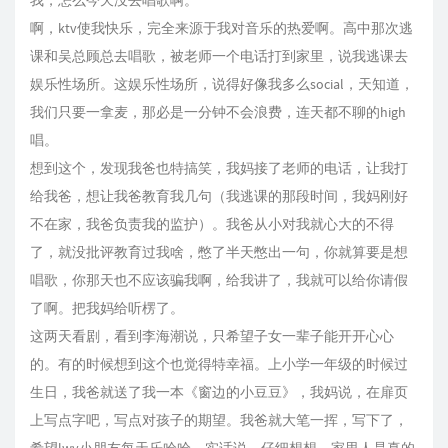
我，怎么今天没去唱歌啊。
啊，ktv使我快乐，完全来源于我对音乐的热爱啊。高中那次逃
课和吴总顾总去唱歌，被老师一个电话打到家里，说我逃课去
娱乐性场所。这娱乐性场所，说得好像我多么social，天知道，
我们只要一拿麦，那必是一分钟不会浪费，连天都不聊的high
唱。
想到这个，发现我爸也特搞笑，我妈接了老师的电话，让我打
给我爸，想让我爸教育我几句（我逃课的那段时间，我妈刚好
不在家，我爸负责我的监护）。我爸从小对我就心大的不得
了，就没批评教育过我啥，憋了半天憋出一句，你就算要是想
唱歌，你那天也不应该骗我啊，给我讲了，我就可以给你请假
了啊。把我妈给听楞了。
这两天看剧，看到李海潮说，只希望子女一辈子能开开心心
的。有的时候想到这个也觉得特幸福。上小学一年级的时候过
生日，我爸就送了我一本《窗边的小豆豆》，我妈说，在扉页
上写点字吧，写点对孩子的期望。我爸就大笔一挥，写下了，