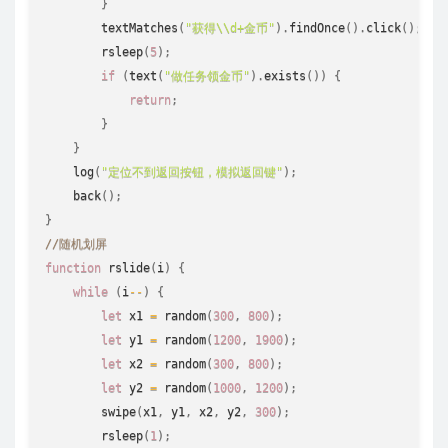
}
textMatches
(
"获得\\d+金币"
)
.
findOnce
(
)
.
click
(
)
;
rsleep
(
5
)
;
if
(
text
(
"做任务领金币"
)
.
exists
(
)
)
{
return
;
}
}
log
(
"定位不到返回按钮，模拟返回键"
)
;
back
(
)
;
}
//随机划屏 
function
rslide
(
i
)
{
while
(
i
--
)
{
let
 x1 
=
random
(
300
,
800
)
;
let
 y1 
=
random
(
1200
,
1900
)
;
let
 x2 
=
random
(
300
,
800
)
;
let
 y2 
=
random
(
1000
,
1200
)
;
swipe
(
x1
,
 y1
,
 x2
,
 y2
,
300
)
;
rsleep
(
1
)
;