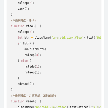
rsleep
(
2
)
;
back
(
)
;
}
//模拟浏览（开卡） 
function
view3
(
)
{
rsleep
(
2
)
;
let
 btn 
=
className
(
"android.view.View"
)
.
text
(
"确认授
if
(
btn
)
{
advclick
(
btn
)
;
rsleep
(
3
)
;
}
else
{
rslide
(
1
)
;
rsleep
(
1
)
;
}
advback
(
)
;
}
//模拟浏览（浏览商品、加购任务） 
function
view4
(
)
{
className
(
"android.view.View"
)
.
textMatches
(
"^¥[0-9]+\