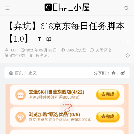
【弃坑】618京东每日任务脚本
【1.0】
博
发
Chr
2021 年 05 月 25 日
6566 次浏览
关闭评论
主：
布
分
6794字数
程序设计
时
类：
间：
首页
正文
分享到：