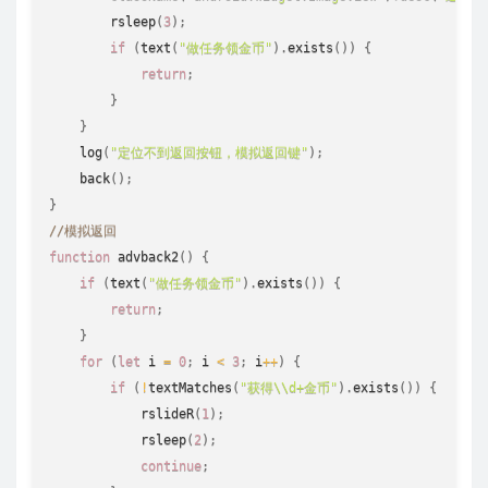
rsleep
(
3
)
;
if
(
text
(
"做任务领金币"
)
.
exists
(
)
)
{
return
;
}
}
log
(
"定位不到返回按钮，模拟返回键"
)
;
back
(
)
;
}
//模拟返回 
function
advback2
(
)
{
if
(
text
(
"做任务领金币"
)
.
exists
(
)
)
{
return
;
}
for
(
let
 i 
=
0
;
 i 
<
3
;
 i
++
)
{
if
(
!
textMatches
(
"获得\\d+金币"
)
.
exists
(
)
)
{
rslideR
(
1
)
;
rsleep
(
2
)
;
continue
;