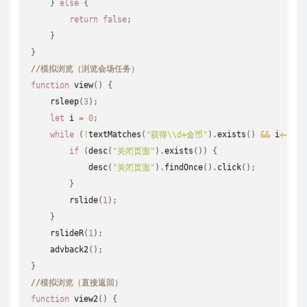
}
else
{
return
false
;
}
}
//模拟浏览（浏览会场任务） 
function
view
(
)
{
rsleep
(
3
)
;
let
 i 
=
0
;
while
(
!
textMatches
(
"获得\\d+金币"
)
.
exists
(
)
&&
 i
++
<
if
(
desc
(
"关闭页面"
)
.
exists
(
)
)
{
desc
(
"关闭页面"
)
.
findOnce
(
)
.
click
(
)
;
}
rslide
(
1
)
;
}
rslideR
(
1
)
;
advback2
(
)
;
}
//模拟浏览（直接返回） 
function
view2
(
)
{