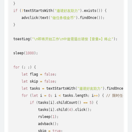
}
if
(
!
textStartsWith
(
"邀请好友助力"
)
.
exists
(
)
)
{
advclick
(
text
(
"做任务领金币"
)
.
findOnce
(
)
)
;
}
toastLog
(
"\n即将开始工作\n中途需退出请按【音量+】终止"
)
;
sleep
(
1000
)
;
for
(
;
;
)
{
let
 flag 
=
false
;
let
 skip 
=
false
;
let
 tasks 
=
textStartsWith
(
"邀请好友助力"
)
.
findOnce
(
)
.
p
for
(
let
 i 
=
0
;
 i 
<
 tasks
.
length
;
 i
++
)
{
// 限时任务(
if
(
tasks
[
i
]
.
childCount
(
)
==
5
)
{
            tasks
[
i
]
.
child
(
4
)
.
click
(
)
;
rsleep
(
1
)
;
advback
(
)
;
            skip 
=
true
;