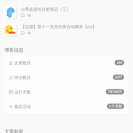
论
数：
小黑盒逆向分析笔记（三）
评
68
论
数：
【过期】双十一京东任务自动脚本【0.6】
评
45
论
数：
博客信息
文章数目
164
评论数目
1077
运行天数
7年306天
最后活动
1 个月前
文章标签