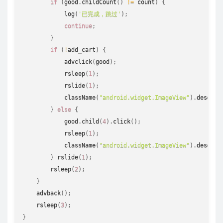
if
(
good
.
childCount
(
)
!=
 count
)
{
log
(
'已完成，跳过'
)
;
continue
;
}
if
(
!
add_cart
)
{
advclick
(
good
)
;
rsleep
(
1
)
;
rslide
(
1
)
;
className
(
"android.widget.ImageView"
)
.
desc
(
"
}
else
{
            good
.
child
(
4
)
.
click
(
)
;
rsleep
(
1
)
;
className
(
"android.widget.ImageView"
)
.
desc
(
"
}
rslide
(
1
)
;
rsleep
(
2
)
;
}
advback
(
)
;
rsleep
(
3
)
;
}