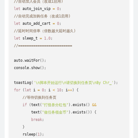
//自动加入会员（改成1启用) 
let
 auto_join_vip 
=
0
;
//自动完成加购任务（改成1启用) 
let
 auto_add_cart 
=
0
;
//延时时间倍率（倍数越大延时越久) 
let
 sleep_t 
=
1.0
;
//========================= 
auto
.
waitFor
(
)
;
console
.
show
(
)
;
toastLog
(
'\n脚本开始运行\n请切换到任务页\nBy Chr_'
)
;
for
(
let
 i 
=
0
;
 i 
<
10
;
 i
++
)
{
//等待切换到任务页 
if
(
text
(
"打怪兽分红包"
)
.
exists
(
)
&&
text
(
"做任务领金币"
)
.
exists
(
)
)
{
break
;
}
rsleep
(
1
)
;