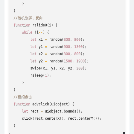
}
}
//随机划屏，反向 
function
rslideR
(
i
)
{
while
(
i
--
)
{
let
 x1 
=
random
(
300
,
800
)
;
let
 y1 
=
random
(
900
,
1300
)
;
let
 x2 
=
random
(
300
,
800
)
;
let
 y2 
=
random
(
1500
,
1900
)
;
swipe
(
x1
,
 y1
,
 x2
,
 y2
,
300
)
;
rsleep
(
1
)
;
}
}
//模拟点击
function
advclick
(
uiobject
)
{
let
 rect 
=
 uiobject
.
bounds
(
)
;
click
(
rect
.
centerX
(
)
,
 rect
.
centerY
(
)
)
;
}