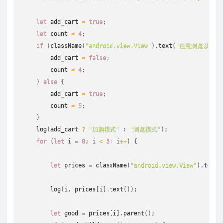
let
 add_cart 
=
true
;
let
 count 
=
4
;
if
(
className
(
"android.view.View"
)
.
text
(
"任意浏览以下5
        add_cart 
=
false
;
        count 
=
4
;
}
else
{
        add_cart 
=
true
;
        count 
=
5
;
}
log
(
add_cart 
?
"加购模式"
:
"浏览模式"
)
;
for
(
let
 i 
=
0
;
 i 
<
5
;
 i
++
)
{
let
 prices 
=
className
(
"android.view.View"
)
.
textM
log
(
i
,
 prices
[
i
]
.
text
(
)
)
;
let
 good 
=
 prices
[
i
]
.
parent
(
)
;