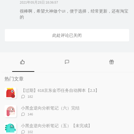
2021年05月25日 18:36:57
很棒啊，希望大神做个UI，便于选择，经常更新，还有淘宝
的
此处评论已关闭
热
最
随
门
新
机
热门文章
文
评
文
章
论
章
【过期】618京东金币任务自动脚本【2.3】
评
182
论
数：
小黑盒逆向分析笔记（六）完结
评
146
论
数：
小黑盒逆向分析笔记（五）【未完成】
评
102