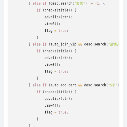
}
else
if
(
desc
.
search
(
"逛店"
)
!=
-
1
)
{
if
(
checks
(
title
)
)
{
advclick
(
btn
)
;
view3
(
)
;
                flag 
=
true
;
}
}
else
if
(
auto_join_vip 
&&
 desc
.
search
(
"成功入会"
if
(
checks
(
title
)
)
{
advclick
(
btn
)
;
view3
(
)
;
                flag 
=
true
;
}
}
else
if
(
auto_add_cart 
&&
 desc
.
search
(
"5个"
)
!=
if
(
checks
(
title
)
)
{
advclick
(
btn
)
;
view4
(
)
;
                flag 
=
true
;
}
}