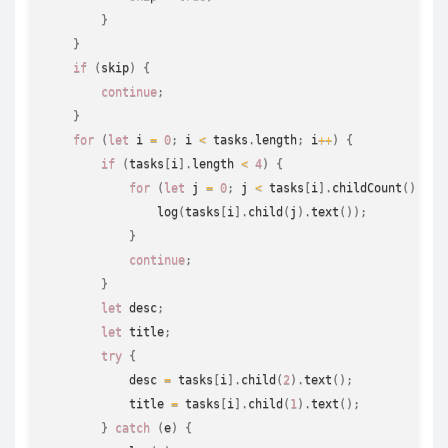
}
}
if
(
skip
)
{
continue
;
}
for
(
let
 i 
=
0
;
 i 
<
 tasks
.
length
;
 i
++
)
{
if
(
tasks
[
i
]
.
length 
<
4
)
{
for
(
let
 j 
=
0
;
 j 
<
 tasks
[
i
]
.
childCount
(
)
;
 j
+
log
(
tasks
[
i
]
.
child
(
j
)
.
text
(
)
)
;
}
continue
;
}
let
 desc
;
let
 title
;
try
{
            desc 
=
 tasks
[
i
]
.
child
(
2
)
.
text
(
)
;
            title 
=
 tasks
[
i
]
.
child
(
1
)
.
text
(
)
;
}
catch
(
e
)
{