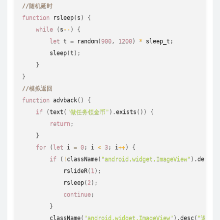
//随机延时 
function
rsleep
(
s
)
{
while
(
s
--
)
{
let
 t 
=
random
(
900
,
1200
)
*
 sleep_t
;
sleep
(
t
)
;
}
}
//模拟返回 
function
advback
(
)
{
if
(
text
(
"做任务领金币"
)
.
exists
(
)
)
{
return
;
}
for
(
let
 i 
=
0
;
 i 
<
3
;
 i
++
)
{
if
(
!
className
(
"android.widget.ImageView"
)
.
desc
(
"
rslideR
(
1
)
;
rsleep
(
2
)
;
continue
;
}
className
(
"android.widget.ImageView"
)
.
desc
(
"返回"
)