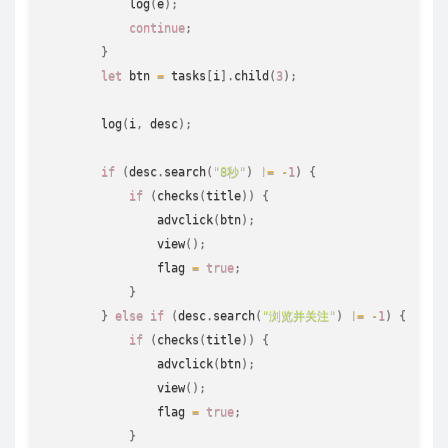
log
(
e
)
;
continue
;
}
let
 btn 
=
 tasks
[
i
]
.
child
(
3
)
;
log
(
i
,
 desc
)
;
if
(
desc
.
search
(
"8秒"
)
!=
-
1
)
{
if
(
checks
(
title
)
)
{
advclick
(
btn
)
;
view
(
)
;
                flag 
=
true
;
}
}
else
if
(
desc
.
search
(
"浏览并关注"
)
!=
-
1
)
{
if
(
checks
(
title
)
)
{
advclick
(
btn
)
;
view
(
)
;
                flag 
=
true
;
}