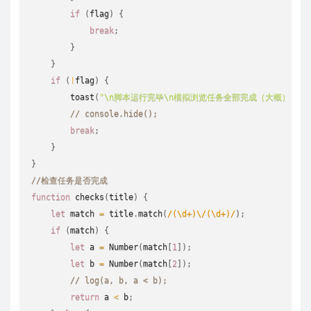
if
(
flag
)
{
break
;
}
}
if
(
!
flag
)
{
toast
(
"\n脚本运行完毕\n模拟浏览任务全部完成（大概）"
)
;
// console.hide();
break
;
}
}
//检查任务是否完成
function
checks
(
title
)
{
let
 match 
=
 title
.
match
(
/(\d+)\/(\d+)/
)
;
if
(
match
)
{
let
 a 
=
Number
(
match
[
1
]
)
;
let
 b 
=
Number
(
match
[
2
]
)
;
// log(a, b, a < b);
return
 a 
<
 b
;