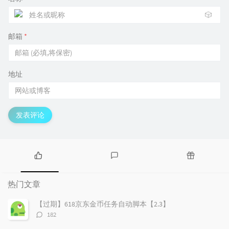
🎲
邮箱
*
地址
发表评论
热
最
随
门
新
机
热门文章
文
评
文
章
论
章
【过期】618京东金币任务自动脚本【2.3】
评
182
论