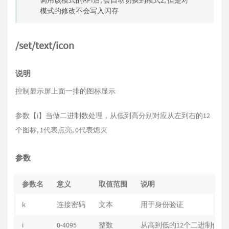
调用该模式的API后, 会自动切换到模式2, 但是对
模式的修改不会写入闪存
/set/text/icon
说明
控制显示屏上面一排的图标显示
参数【i】当做二进制数处理，从低到高分别对应从左到右的12
个图标, 1代表点亮, 0代表熄灭
参数
参数名
意义
取值范围
说明
k
连接密码
文本
用于身份验证
i
0-4095
整数
从高到低的12个二进制位代