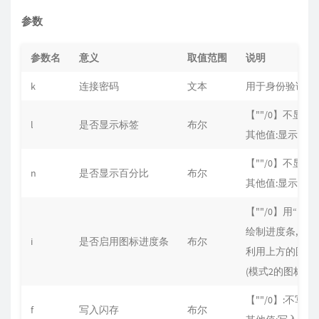
参数
参数名
意义
取值范围
说明
k
连接密码
文本
用于身份验证
【""/0】不显示
l
是否显示标签
布尔
其他值:显示文
【""/0】不显示
n
是否显示百分比
布尔
其他值:显示百分
【""/0】用“▮”和“
绘制进度条, 其他
i
是否启用图标进度条
布尔
利用上方的图标
(模式2的图标设
【""/0】:不写
f
写入闪存
布尔