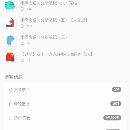
数：
小黑盒逆向分析笔记（六）完结
评
146
论
数：
小黑盒逆向分析笔记（五）【未完成】
评
102
论
数：
小黑盒逆向分析笔记（三）
评
68
论
数：
【过期】双十一京东任务自动脚本【0.6】
评
45
论
数：
博客信息
文章数目
164
评论数目
1077
运行天数
7年304天