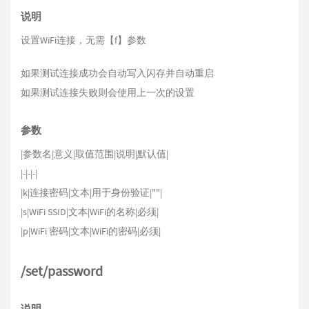
说明
设置WiFi连接，无需【f】参数
如果测试连接成功会自动写入闪存并自动重启
如果测试连接失败则会使用上一次的设置
参数
|参数名|意义|取值范围|说明|默认值|
|-|-|-|
|k|连接密码|文本|用于身份验证|""|
|s|WiFi SSID|文本|WiFi的名称|必须|
|p|WiFi 密码|文本|WiFi的密码|必须|
/set/password
说明