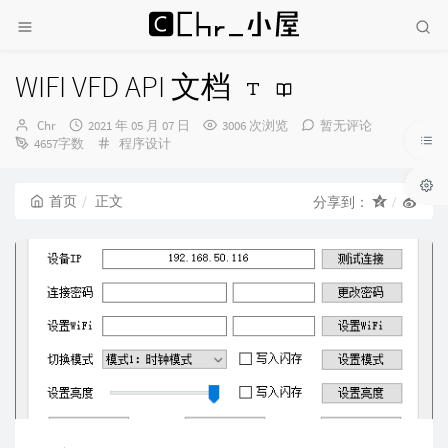
WIFI VFD API 文档
博
发
Chr
2021 年 05 月 07 日
3006 次浏览
暂无评论
主：
布
分
4657字数
程序设计
时
类：
间：
首页
正文
分享到：