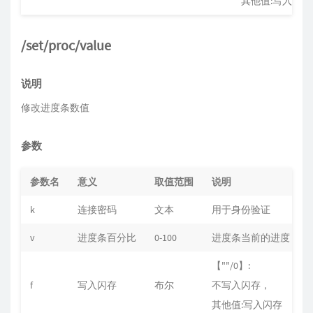
其他值:写入闪存
/set/proc/value
说明
修改进度条数值
参数
参数名
意义
取值范围
说明
k
连接密码
文本
用于身份验证
"
v
进度条百分比
0-100
进度条当前的进度
0
【""/0】:
f
写入闪存
布尔
不写入闪存，
0
其他值:写入闪存