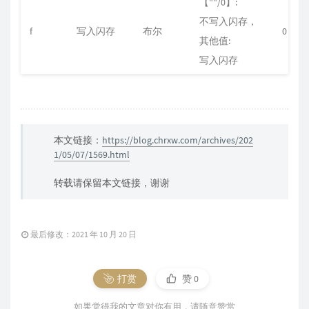
【""/0】:
不写入闪存，
f
写入闪存
布尔
0
其他值:
写入闪存
本文链接：
https://blog.chrxw.com/archives/202
1/05/07/1569.html
转载请保留本文链接，谢谢
最后修改：2021 年 10 月 20 日
打赏
赞
0
如果觉得我的文章对你有用，请随意赞赏