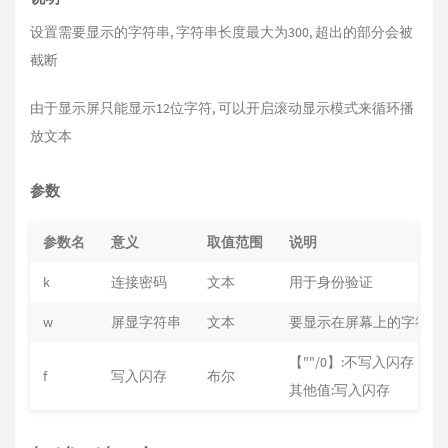
设置需要显示的字符串, 字符串长度最大为300, 超出的部分会被
截断
由于显示屏只能显示12位字符, 可以开启滚动显示模式来循环播
放文本
参数
参数名
意义
取值范围
说明
k
连接密码
文本
用于身份验证
w
屏显字符串
文本
要显示在屏幕上的字符串
【""/0】:不写入闪存，
f
写入闪存
布尔
其他值:写入闪存