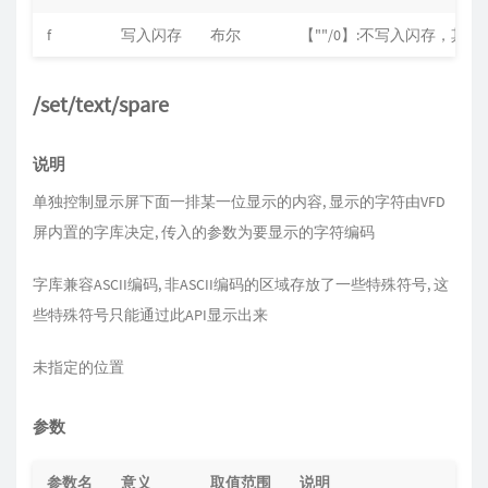
f
写入闪存
布尔
【""/0】:不写入闪存，其他
/set/text/spare
说明
单独控制显示屏下面一排某一位显示的内容, 显示的字符由VFD
屏内置的字库决定, 传入的参数为要显示的字符编码
字库兼容ASCII编码, 非ASCII编码的区域存放了一些特殊符号, 这
些特殊符号只能通过此API显示出来
未指定的位置
参数
参数名
意义
取值范围
说明