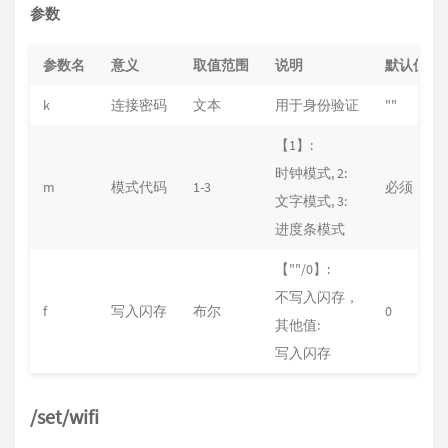
参数
参数名
意义
取值范围
说明
默认值
k
连接密码
文本
用于身份验证
""
【1】:
时钟模式, 2:
m
模式代码
1-3
必须
文字模式, 3:
进度条模式
【""/0】:
不写入闪存，
f
写入闪存
布尔
0
其他值:
写入闪存
/set/wifi