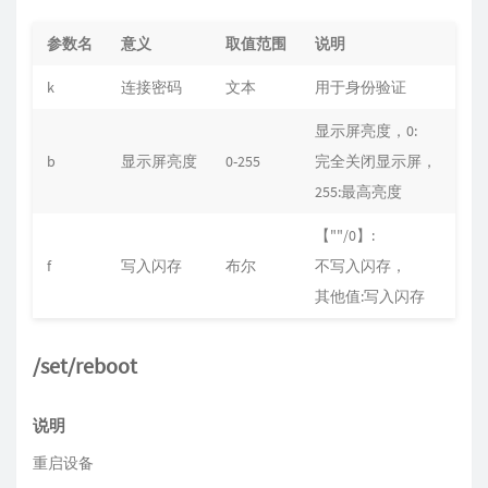
参数名
意义
取值范围
说明
默
k
连接密码
文本
用于身份验证
""
显示屏亮度，0:
b
显示屏亮度
0-255
完全关闭显示屏，
0
255:最高亮度
【""/0】:
f
写入闪存
布尔
不写入闪存，
0
其他值:写入闪存
/set/reboot
说明
重启设备