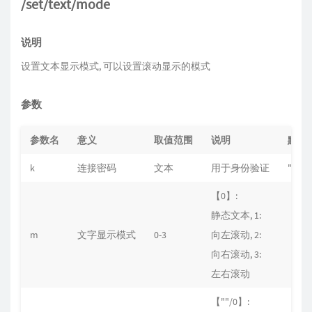
/set/text/mode
说明
设置文本显示模式, 可以设置滚动显示的模式
参数
参数名
意义
取值范围
说明
默认
k
连接密码
文本
用于身份验证
""
【0】:
静态文本, 1:
m
文字显示模式
0-3
向左滚动, 2:
【0】
向右滚动, 3:
左右滚动
【""/0】: