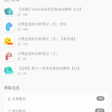
文
评
文
章
论
章
【过期】618京东金币任务自动脚本【2.3】
评
182
论
数：
小黑盒逆向分析笔记（六）完结
评
146
论
数：
小黑盒逆向分析笔记（五）【未完成】
评
102
论
数：
小黑盒逆向分析笔记（三）
评
68
论
数：
【过期】双十一京东任务自动脚本【0.6】
评
45
论
数：
博客信息
文章数目
164
评论数目
1077