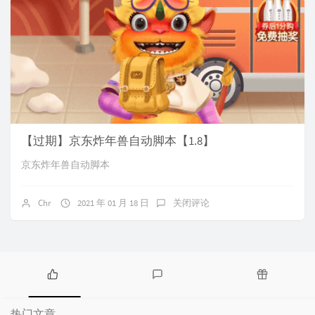
【过期】京东炸年兽自动脚本【1.8】
京东炸年兽自动脚本
Chr
2021 年 01 月 18 日
关闭评论
热
最
随
门
新
机
热门文章