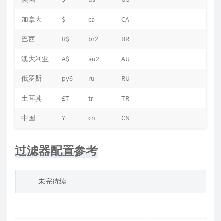
加拿大
$
ca
CA
巴西
R$
br2
BR
澳大利亚
A$
au2
AU
俄罗斯
py6
ru
RU
土耳其
£T
tr
TR
中国
¥
cn
CN
过滤器配置参考
未完待续