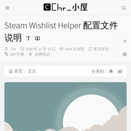
Steam Wishlist Helper 配置文件
说明
博
发
Chr
2020 年 11 月 15 日
4376 次浏览
暂无评论
主：
布
分
5557字数
折腾笔记
时
类：
间：
首页
正文
分享到：