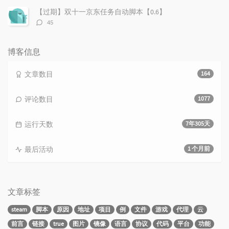
数：
【过期】双十一京东任务自动脚本【0.6】
评
45
论
数：
博客信息
文章数目
164
评论数目
1077
运行天数
7年305天
最后活动
1 个月前
文章标签
steam
脚本
原因
地址
项目
例
文件
游戏
代理
云
前言
链接
true
图片
镜像
语言
协议
代码
平台
功能