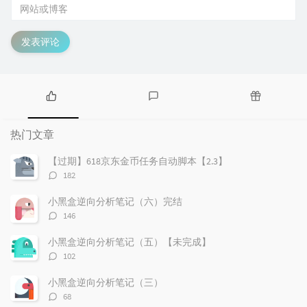
发表评论
热
最
随
门
新
机
热门文章
文
评
文
章
论
章
【过期】618京东金币任务自动脚本【2.3】
评
182
论
数：
小黑盒逆向分析笔记（六）完结
评
146
论
数：
小黑盒逆向分析笔记（五）【未完成】
评
102
论
数：
小黑盒逆向分析笔记（三）
评
68
论