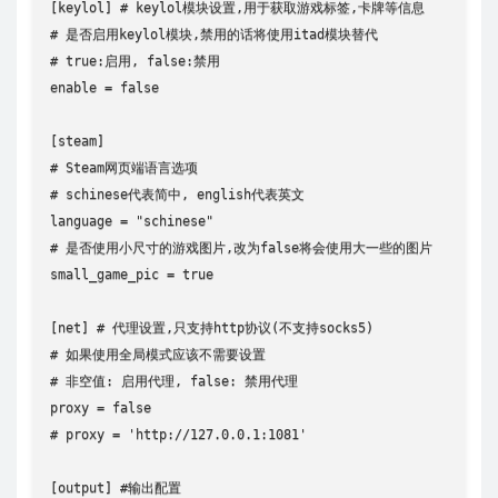
[keylol] # keylol模块设置,用于获取游戏标签,卡牌等信息

# 是否启用keylol模块,禁用的话将使用itad模块替代

# true:启用, false:禁用

enable = false

[steam]

# Steam网页端语言选项

# schinese代表简中, english代表英文

language = "schinese"

# 是否使用小尺寸的游戏图片,改为false将会使用大一些的图片

small_game_pic = true

[net] # 代理设置,只支持http协议(不支持socks5)

# 如果使用全局模式应该不需要设置

# 非空值: 启用代理, false: 禁用代理

proxy = false

# proxy = 'http://127.0.0.1:1081'

[output] #输出配置
