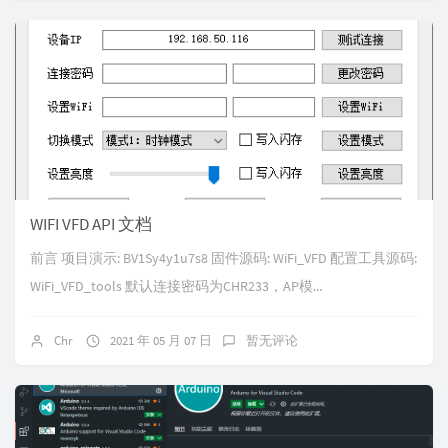
WIFI VFD API 文档
前言 项目演示: BV1Sy4y1u7s8 固件源码: WiFi_VFD 配置工具源码:
WiFi_VFD_tools 默认连接密码为CHR233，AP模...
Chr
2021 年 05 月 07 日
暂无评论