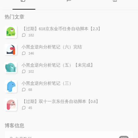
热
最
随
门
新
机
热门文章
文
评
文
章
论
章
【过期】618京东金币任务自动脚本【2.3】
评
182
论
数：
小黑盒逆向分析笔记（六）完结
评
146
论
数：
小黑盒逆向分析笔记（五）【未完成】
评
102
论
数：
小黑盒逆向分析笔记（三）
评
68
论
数：
【过期】双十一京东任务自动脚本【0.6】
评
45
论
数：
博客信息