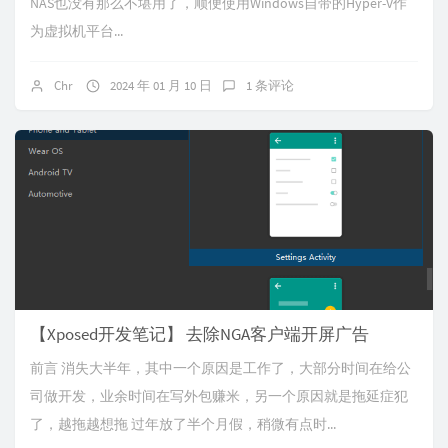
NAS也没有那么不堪用了，顺便使用Windows自带的Hyper-V作
为虚拟机平台...
Chr
2024 年 01 月 10 日
1 条评论
【Xposed开发笔记】 去除NGA客户端开屏广告
前言 消失大半年，其中一个原因是工作了，大部分时间在给公
司做开发，业余时间在写外包赚米，另一个原因就是拖延症犯
了，越拖越想拖 过年放了半个月假，稍微有点时...