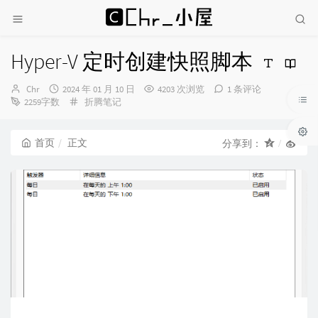
Hyper-V 定时创建快照脚本
博
发
Chr
2024 年 01 月 10 日
4203 次浏览
1 条评论
主：
布
分
2259字数
折腾笔记
时
类：
间：
首页
正文
分享到：