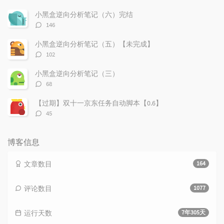
论
数：
小黑盒逆向分析笔记（六）完结
评
146
论
数：
小黑盒逆向分析笔记（五）【未完成】
评
102
论
数：
小黑盒逆向分析笔记（三）
评
68
论
数：
【过期】双十一京东任务自动脚本【0.6】
评
45
论
数：
博客信息
文章数目
164
评论数目
1077
运行天数
7年305天