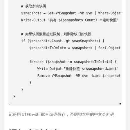
    # 获取所有快照

    $snapshots = Get-VMSnapshot -VM $vm | Where-Object {
    Write-Output "共有 $($snapshots.Count) 个定时快照"

    # 如果快照数量超过限制，则删除较旧的快照

    if ($snapshots.Count -gt $maxSnapshots) {

        $snapshotsToDelete = $snapshots | Sort-Object Crea
        foreach ($snapshot in $snapshotsToDelete) {

            Write-Output "删除快照 $($snapshot.Name)"

            Remove-VMSnapshot -VM $vm -Name $snapshot.Name
        }

    }

}
记得用 UTF8-with-BOM 编码保存，否则脚本中的中文会乱码