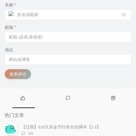
名称
*
🎲
邮箱
*
地址
发表评论
热
最
随
门
新
机
热门文章
文
评
文
章
论
章
【过期】618京东金币任务自动脚本【2.3】
评
182