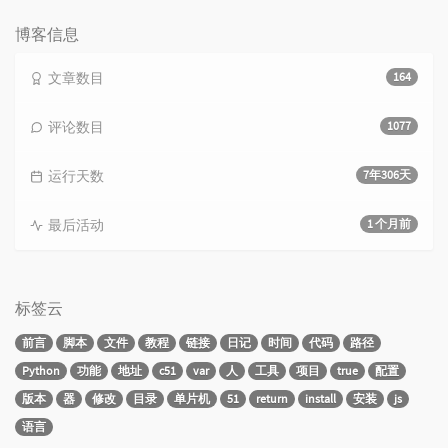
数：
博客信息
文章数目
164
评论数目
1077
运行天数
7年306天
最后活动
1 个月前
标签云
前言
脚本
文件
教程
链接
日记
时间
代码
路径
Python
功能
地址
c51
var
人
工具
项目
true
配置
版本
器
修改
目录
单片机
51
return
install
安装
js
语言