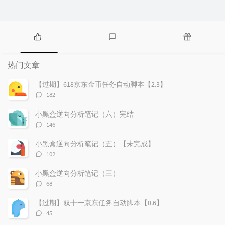
热
最
随
门
新
机
热门文章
文
评
文
章
论
章
【过期】618京东金币任务自动脚本【2.3】
评
182
论
数：
小黑盒逆向分析笔记（六）完结
评
146
论
数：
小黑盒逆向分析笔记（五）【未完成】
评
102
论
数：
小黑盒逆向分析笔记（三）
评
68
论
数：
【过期】双十一京东任务自动脚本【0.6】
评
45
论