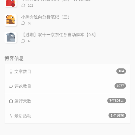
评
102
论
数：
小黑盒逆向分析笔记（三）
评
68
论
数：
【过期】双十一京东任务自动脚本【0.6】
评
45
论
数：
博客信息
文章数目
164
评论数目
1077
运行天数
7年306天
最后活动
1 个月前