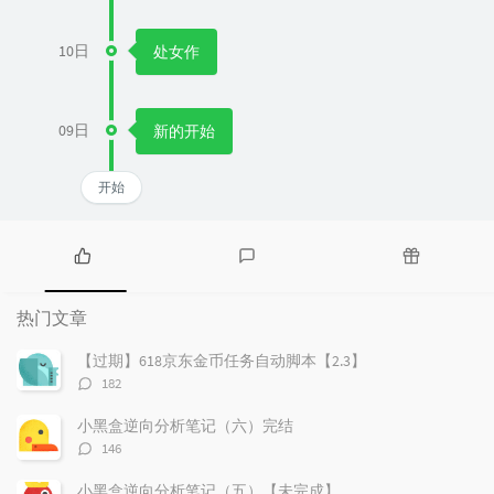
10日
处女作
09日
新的开始
开始
热
最
随
门
新
机
热门文章
文
评
文
章
论
章
【过期】618京东金币任务自动脚本【2.3】
评
182
论
数：
小黑盒逆向分析笔记（六）完结
评
146
论
数：
小黑盒逆向分析笔记（五）【未完成】