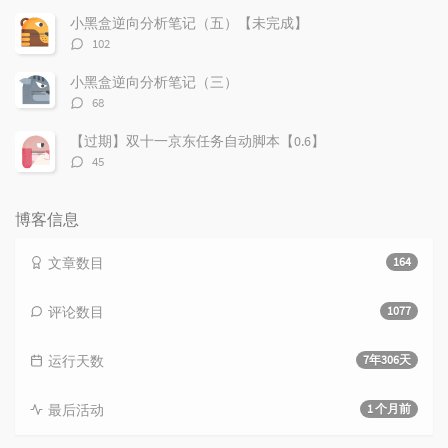
数：
小黑盒逆向分析笔记（五）【未完成】
评
102
论
数：
小黑盒逆向分析笔记（三）
评
68
论
数：
【过期】双十一京东任务自动脚本【0.6】
评
45
论
数：
博客信息
文章数目
164
评论数目
1077
运行天数
7年306天
最后活动
1 个月前