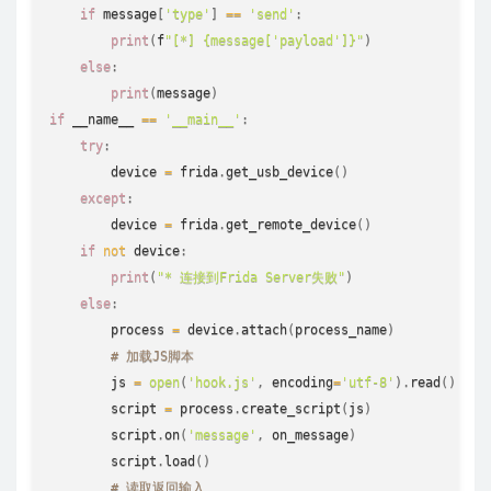
if
 message
[
'type'
]
==
'send'
:
print
(
f
"[*] {message['payload']}"
)
else
:
print
(
message
)
if
 __name__ 
==
'__main__'
:
try
:
        device 
=
 frida
.
get_usb_device
(
)
except
:
        device 
=
 frida
.
get_remote_device
(
)
if
not
 device
:
print
(
"* 连接到Frida Server失败"
)
else
:
        process 
=
 device
.
attach
(
process_name
)
# 加载JS脚本
        js 
=
open
(
'hook.js'
,
 encoding
=
'utf-8'
)
.
read
(
)
        script 
=
 process
.
create_script
(
js
)
        script
.
on
(
'message'
,
 on_message
)
        script
.
load
(
)
# 读取返回输入