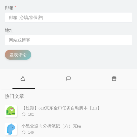
邮箱
*
地址
发表评论
热
最
随
门
新
机
热门文章
文
评
文
章
论
章
【过期】618京东金币任务自动脚本【2.3】
评
182
论
数：
小黑盒逆向分析笔记（六）完结
评
146
论