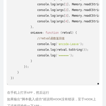
console
.
log
(
args
[
1
]
,
 Memory
.
readCString
(
a
console
.
log
(
args
[
2
]
,
 Memory
.
readCString
(
a
console
.
log
(
args
[
3
]
,
 Memory
.
readCString
(
a
console
.
log
(
args
[
4
]
,
 Memory
.
readCString
(
a
}
,
            onLeave
:
function
(
retval
)
{
//retval函数返回值
console
.
log
(
'encode-Leave'
)
;
console
.
log
(
retval
.
toString
(
)
)
;
console
.
log
(
'======'
)
;
}
}
)
;
}
}
)
在手机上打开APP，然后运行
如果输出"脚本载入成功"就说明HOOK没有错误，至于HOOK上
了没有得操作一下APP：