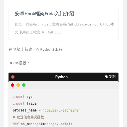
安卓Hook框架Frida入门介绍
前言一些链接：Frida：主页链接 GitHubFrida-Demo：GitHub本
文使用的工程文件：GitHub...
在电脑上新建一个Python3工程
HOOK模板：
复制
Python
import
sys
import
 frida

process_name 
=
'com.max.xiaoheihe'
# 发送信息回调函数
def
on_message
(
message
,
 data
)
: