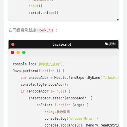
input
(
)
        script
.
unload
(
)
在同级目录新建
：
Hook.js
复制
JavaScript
console
.
log
(
"脚本载入成功"
)
;
Java
.
perform
(
function
(
)
{
var
 encodeAddr 
=
 Module
.
findExportByName
(
"libnative-l
console
.
log
(
encodeAddr
)
;
if
(
encodeAddr 
!=
null
)
{
        Interceptor
.
attach
(
encodeAddr
,
{
            onEnter
:
function
(
args
)
{
//args参数数组
console
.
log
(
'encode-Enter'
)
console
.
log
(
args
[
0
]
,
 Memory
.
readCString
(
a