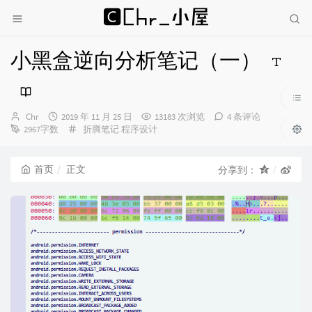
小黑盒逆向分析笔记（一）
博
发
Chr
2019 年 11 月 25 日
13183 次浏览
4 条评论
主：
布
分
2967字数
折腾笔记
程序设计
时
类：
间：
首页
正文
分享到：