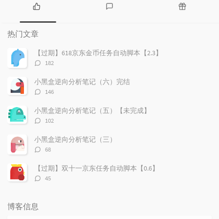
热
最
随
门
新
机
热门文章
文
评
文
章
论
章
【过期】618京东金币任务自动脚本【2.3】
评
182
论
数：
小黑盒逆向分析笔记（六）完结
评
146
论
数：
小黑盒逆向分析笔记（五）【未完成】
评
102
论
数：
小黑盒逆向分析笔记（三）
评
68
论
数：
【过期】双十一京东任务自动脚本【0.6】
评
45
论
数：
博客信息