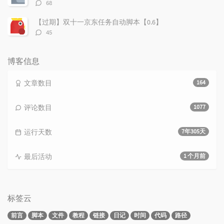
评
68
论
数：
【过期】双十一京东任务自动脚本【0.6】
评
45
论
数：
博客信息
文章数目
164
评论数目
1077
运行天数
7年305天
最后活动
1 个月前
标签云
前言
脚本
文件
教程
链接
日记
时间
代码
路径