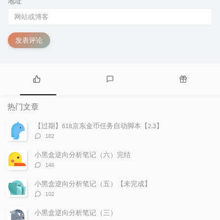
地址
发表评论
热
最
随
门
新
机
热门文章
文
评
文
章
论
章
【过期】618京东金币任务自动脚本【2.3】
评
182
论
数：
小黑盒逆向分析笔记（六）完结
评
146
论
数：
小黑盒逆向分析笔记（五）【未完成】
评
102
论
数：
小黑盒逆向分析笔记（三）