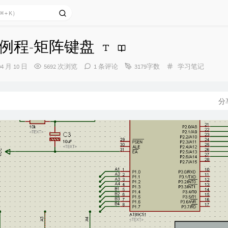
机例程-矩阵键盘
分
04 月 10 日
5692 次浏览
1 条评论
3179字数
学习笔记
类：
分