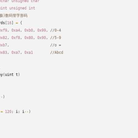
uchar unsigned char
uint unsigned int
阳极)数码管字形码
rds
[
16
]
=
{
0xf9
,
0xa4
,
0xb0
,
0x99
,
//0-4
0x82
,
0xf8
,
0x80
,
0x90
,
//5-9
0xb7
,
//o =
0x83
,
0xa7
,
0xa1
//Abcd
数
ay
(
uint t
)
--
)
 
=
120
;
 i
;
 i
--
)