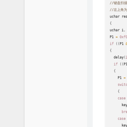
//键盘扫
//左上角
uchar 
re
{
uchar i
,
P1 
=
0xf
if
(
(
P1 
{
delay
(
if
(
(
P
{
    P1 
=
swit
{
case
      ke
br
case
      ke