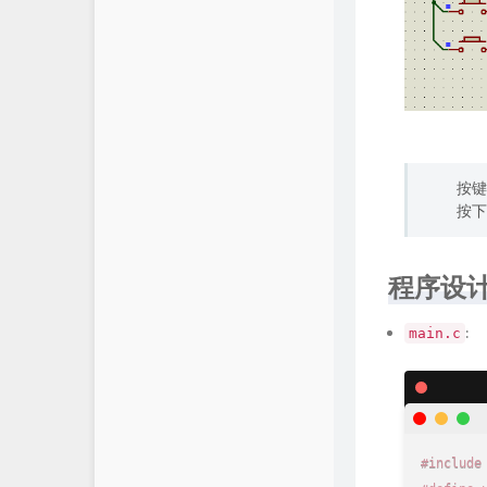
按键
按下
程序设
:
main.c
#
include