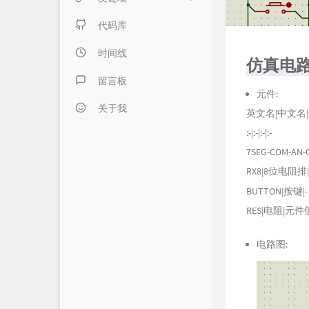
日记本子
内页链接 & 友链申请
代码库
懒得分类
FANTASY博客
时间线
仿真电
伍言Blog
留言板
元件:
Albert's Blog
关于我
英文名|中文名
:-|:-|:-|:-
吹梦到西洲
7SEG-COM-A
LZHの小窝
RX8|8位电阻
LaoKey's Blog
BUTTON|按键|-
RES|电阻|元
LaoKey's Blog
电路图: