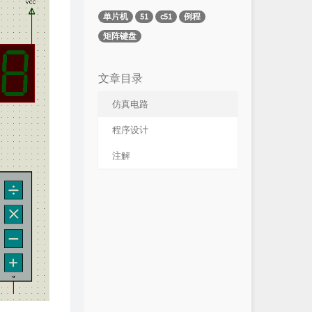
单片机
51
c51
例程
矩阵键盘
文章目录
仿真电路
程序设计
注解