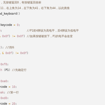
描，无按键返回0，有按键返回坐标
为11，右上角为14，左下角为41，右下角为44，以此类推
ad_keyboard
(
)
 keycode 
=
0
;
0
;
//P1前4脚设为高电平，后4脚设为低电平
&
0x0f
)
!=
0x0f
)
//如果按键被按下，P1的电平会改变
2
)
;
//消抖
1 
&
0x0f
)
!=
0x0f
)
0xf0
;
ch
(
P1
)
//先确定行
0xe0
:
ycode 
=
10
;
eak
;
//第一行
0xd0
:
ycode 
=
20
;