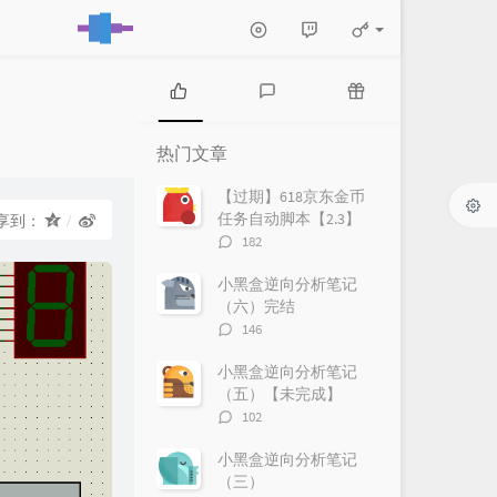
热
最
随
门
新
机
热门文章
文
评
文
章
论
章
【过期】618京东金币
任务自动脚本【2.3】
享到：
评
182
论
数：
小黑盒逆向分析笔记
（六）完结
评
146
论
数：
小黑盒逆向分析笔记
（五）【未完成】
评
102
论
数：
小黑盒逆向分析笔记
（三）