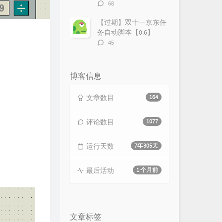
评
68
论
数：
【过期】双十一京东任
务自动脚本【0.6】
评
45
论
数：
博客信息
文章数目
164
评论数目
1077
运行天数
7年305天
最后活动
1 个月前
文章标签