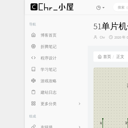
51单片
导航
博客首页
博
发
Chr
2020 年 
主：
布
折腾笔记
时
间：
首页
正文
程序设计
学习笔记
游戏攻略
建站日志
更多分类
生活随笔
组成
言俞专用
友链墙