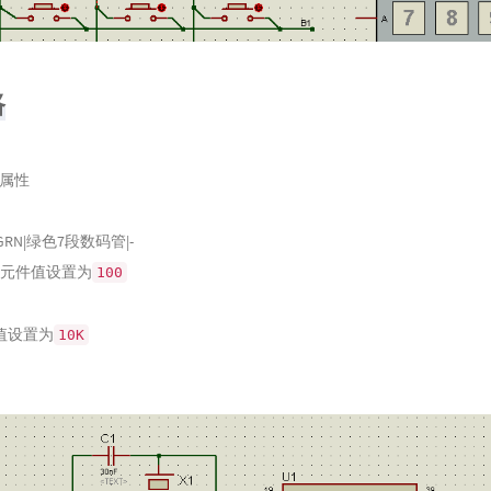
路
|属性
N-GRN|绿色7段数码管|-
排|元件值设置为
100
件值设置为
10K