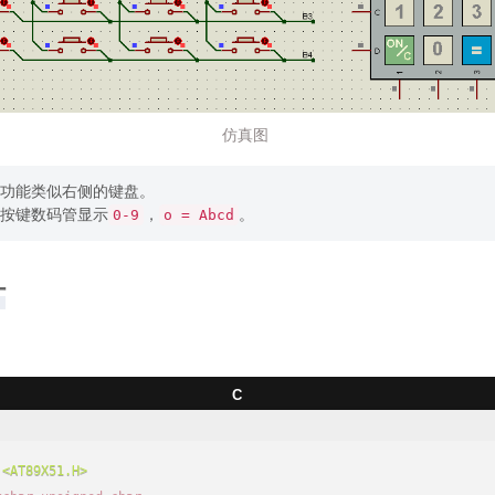
仿真图
功能类似右侧的键盘。
按键数码管显示
，
。
0-9
o = Abcd
计
C
<AT89X51.H>