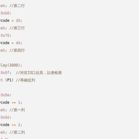
eak
;
//第二行
0xb0
:
ycode 
=
30
;
eak
;
//第三行
0x70
:
ycode 
=
40
;
eak
;
//第四行
elay(3000);
0x0f
;
//对应IO口拉高，以便检测
ch
(
P1
)
//再确定列
0x0e
:
ycode 
+
=
1
;
eak
;
//第一列
0x0d
:
ycode 
+
=
2
;
eak
;
//第二列