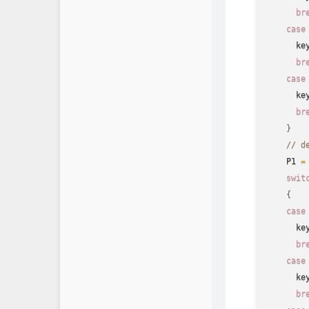
br
case
      ke
br
case
      ke
br
}
// d
    P1 
=
swit
{
case
      ke
br
case
      ke
br