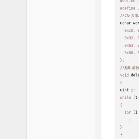
#
define
 
#
define
 
//CA(共
uchar wo
0xc0
,
0x92
,
0xa3
,
0x88
,
}
;
//延时函
void
del
{
uint i
;
while
(
t
{
for
(
i
;
}
}