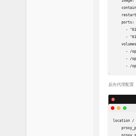
    image: 
    contain
    restart
    ports:

      - "61
      - "61
    volumes
      - /op
      - /op
      - /o
反向代理配置
location / 
    proxy_p
    proxy_s