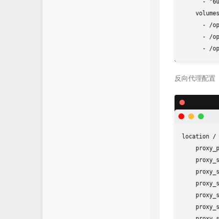
      - "60
LaoKey's Blog
    volumes
      - /op
      - /op
      - /o
反向代理配置
location / 
    proxy_p
    proxy_s
    proxy_s
    proxy_s
    proxy_s
    proxy_s
    proxy_s