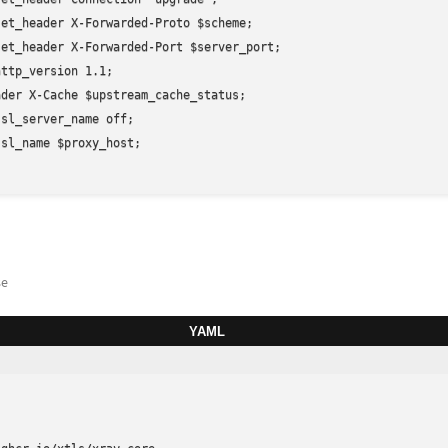
et_header X-Forwarded-Proto $scheme; 

et_header X-Forwarded-Port $server_port; 

ttp_version 1.1; 

der X-Cache $upstream_cache_status; 

sl_server_name off; 

sl_name $proxy_host; 

se
YAML