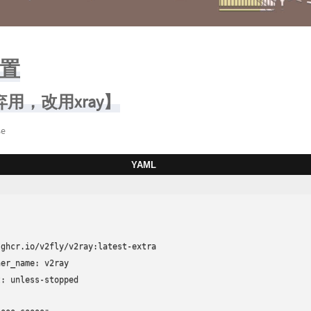
置
【弃用，改用xray】
se
YAML
ghcr.io/v2fly/v2ray:latest-extra

er_name: v2ray

: unless-stopped
