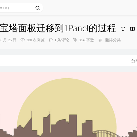
宝塔面板迁移到1Panel的过程
分
06 月 25 日
380 次浏览
1 条评论
3146字数
懒得分类
类：
分