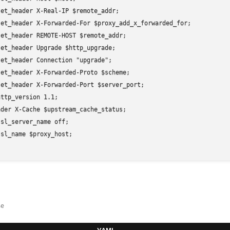
et_header X-Real-IP $remote_addr; 

et_header X-Forwarded-For $proxy_add_x_forwarded_for; 

et_header REMOTE-HOST $remote_addr; 

et_header Upgrade $http_upgrade; 

et_header Connection "upgrade"; 

et_header X-Forwarded-Proto $scheme; 

et_header X-Forwarded-Port $server_port; 

ttp_version 1.1; 

der X-Cache $upstream_cache_status; 

sl_server_name off; 

sl_name $proxy_host; 

se