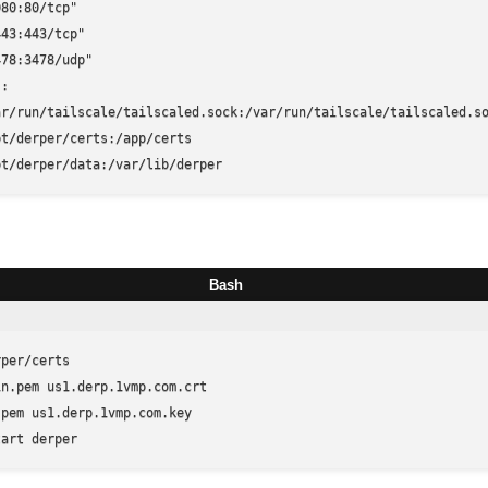
80:80/tcp"

43:443/tcp"

78:3478/udp"

:

ar/run/tailscale/tailscaled.sock:/var/run/tailscale/tailscaled.so
t/derper/certs:/app/certs

pt/derper/data:/var/lib/derper
Bash
pem us1.derp.1vmp.com.key

tart derper