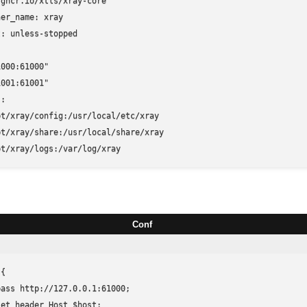
ghcr.io/xtls/xray-core

er_name: xray

: unless-stopped

000:61000"

001:61001"

:

t/xray/config:/usr/local/etc/xray

t/xray/share:/usr/local/share/xray

pt/xray/logs:/var/log/xray
Conf
{

ass http://127.0.0.1:61000; 

et_header Host $host; 
