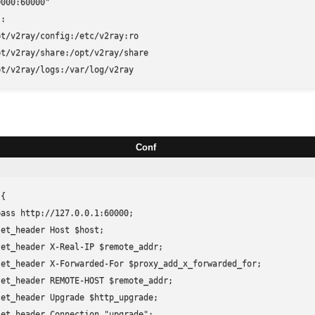
000:60000"

:

t/v2ray/config:/etc/v2ray:ro

t/v2ray/share:/opt/v2ray/share

pt/v2ray/logs:/var/log/v2ray
Conf
{

ass http://127.0.0.1:60000; 

et_header Host $host; 

et_header X-Real-IP $remote_addr; 

et_header X-Forwarded-For $proxy_add_x_forwarded_for; 

et_header REMOTE-HOST $remote_addr; 

et_header Upgrade $http_upgrade; 

et_header Connection "upgrade"; 
