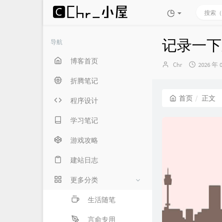
记录一下
导航
博客首页
博
发
Chr
2026 年 
主：
布
折腾笔记
时
间：
首页
正文
程序设计
学习笔记
游戏攻略
建站日志
更多分类
生活随笔
言俞专用