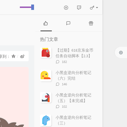
热
最
随
门
新
机
热门文章
文
评
文
章
论
章
【过期】618京东金币
任务自动脚本【2.3】
享到：
评
182
论
数：
小黑盒逆向分析笔记
（六）完结
评
146
论
数：
小黑盒逆向分析笔记
（五）【未完成】
评
102
论
数：
小黑盒逆向分析笔记
（三）