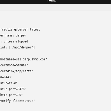
YAML
fredliang/derper:latest

er_name: derper

: unless-stopped

int: ["/app/derper"]

:

hostname=us1.derp.1vmp.com"

certmode=manual"

certdir=/app/certs"

a=:443"

stun=true"

stun-port=3478"

http-port=80"

verify-clients=true"
