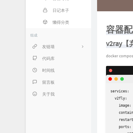
日记本子
懒得分类
容器配
组成
v2ray
友链墙
docker compo
内页链接 & 友链申请
代码库
FANTASY博客
时间线
伍言Blog
留言板
services:

Albert's Blog
关于我
  v2fly:

吹梦到西洲
    image: 
    contain
LZHの小窝
    restart
    ports:

LaoKey's Blog