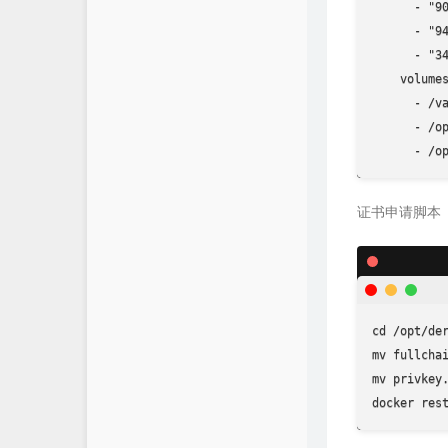
      - "90
      - "94
      - "34
    volumes
      - /v
      - /op
      - /o
证书申请脚本
cd
mv
mv
 privkey.
docker res