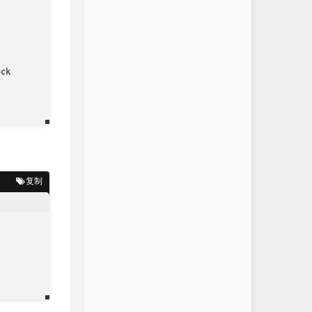
ck

复制