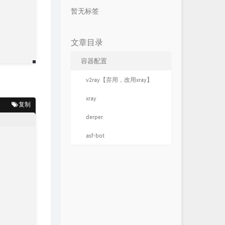
暂无标签
文章目录
容器配置
v2ray【弃用，改用xray】
xray
复制
derper
asf-bot