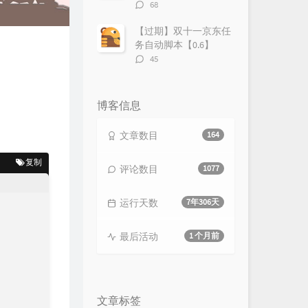
评
68
论
数：
【过期】双十一京东任
务自动脚本【0.6】
评
45
论
数：
博客信息
文章数目
164
复制
评论数目
1077
运行天数
7年306天
最后活动
1 个月前
文章标签