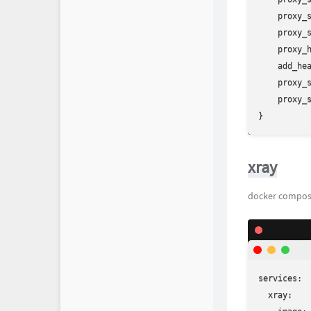
    proxy_s
    proxy_s
    proxy_h
    add_hea
    proxy_s
    proxy_s
}
xray
docker compo
services:

  xray:
