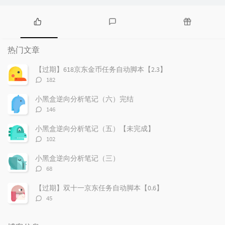
热
最
随
门
新
机
热门文章
文
评
文
章
论
章
【过期】618京东金币任务自动脚本【2.3】
评
182
论
数：
小黑盒逆向分析笔记（六）完结
评
146
论
数：
小黑盒逆向分析笔记（五）【未完成】
评
102
论
数：
小黑盒逆向分析笔记（三）
评
68
论
数：
【过期】双十一京东任务自动脚本【0.6】
评
45
论
数：