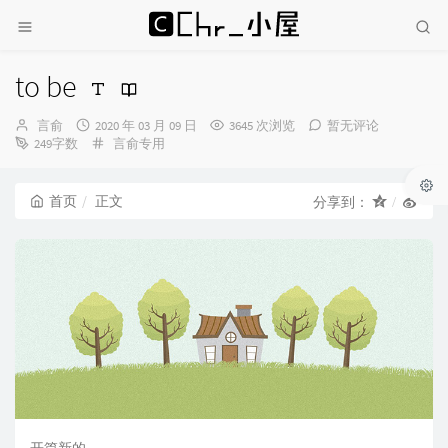
to be
博
发
言俞
2020 年 03 月 09 日
3645 次浏览
暂无评论
主：
布
分
249字数
言俞专用
时
类：
间：
首页
正文
分享到：