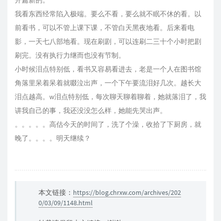
开篇新的。
我看东西经常陷入极端。要么不看，要么就不眠不休的看。以
前看书，可以不管上课下课，不管白天黑夜地看。后来看电
影，一天七八部地看。现在刷剧，可以连刷二三十个小时把剧
刷完。没有执行力继而也没有节制。
小时候泪点特别低，看书又容易看进去，老是一个人在图书馆
角落里呆着呆着就啜泣出声，一个下午要流泪好几次。越长大
泪点越高。w泪点特别低，每次聊天聊着聊着，她就落泪了，我
讲我自己的事，我还没没怎么样，她能先哭出声。
。。。。。高估今天的时间了，洗了个澡，收拾了下厨房，就
晚了。。。。明天继续？
本文链接：
https://blog.chrxw.com/archives/202
0/03/09/1148.html