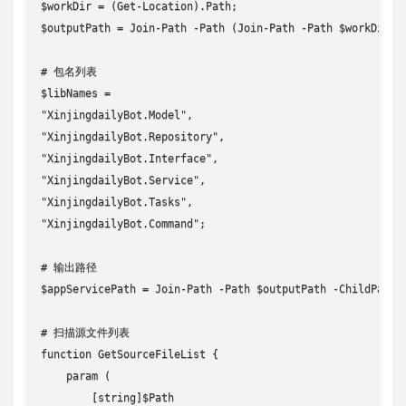
$workDir = (Get-Location).Path;

$outputPath = Join-Path -Path (Join-Path -Path $workDir -C
# 包名列表

$libNames = 

"XinjingdailyBot.Model",

"XinjingdailyBot.Repository",

"XinjingdailyBot.Interface",

"XinjingdailyBot.Service",

"XinjingdailyBot.Tasks",

"XinjingdailyBot.Command";

# 输出路径

$appServicePath = Join-Path -Path $outputPath -ChildPath "
# 扫描源文件列表

function GetSourceFileList {

    param (

        [string]$Path
