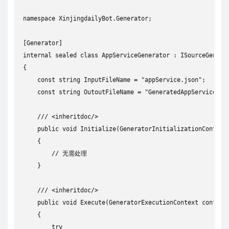
namespace XinjingdailyBot.Generator;

[Generator]

internal sealed class AppServiceGenerator : ISourceGenerat
{

    const string InputFileName = "appService.json";

    const string OutoutFileName = "GeneratedAppServiceExte
    /// <inheritdoc/>

    public void Initialize(GeneratorInitializationContext 
    {

        // 无需处理

    }

    /// <inheritdoc/>

    public void Execute(GeneratorExecutionContext context)
    {

        try
