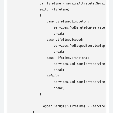
                var lifetime = serviceAttribute.ServiceLif
                switch (lifetime)

                {

                    case LifeTime.Singleton:

                        services.AddSingleton(serviceType,
                        break;

                    case LifeTime.Scoped:

                        services.AddScoped(serviceType, ty
                        break;

                    case LifeTime.Transient:

                        services.AddTransient(serviceType,
                        break;

                    default:

                        services.AddTransient(serviceType,
                        break;

                }

                _logger.Debug($"{lifetime} - {serviceType}
            }
