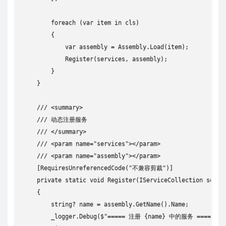
        foreach (var item in cls)

        {

            var assembly = Assembly.Load(item);

            Register(services, assembly);

        }

    }

    /// <summary>

    /// 动态注册服务

    /// </summary>

    /// <param name="services"></param>

    /// <param name="assembly"></param>

    [RequiresUnreferencedCode("不兼容剪裁")]

    private static void Register(IServiceCollection servic
    {

        string? name = assembly.GetName().Name;

        _logger.Debug($"===== 注册 {name} 中的服务 =====");
