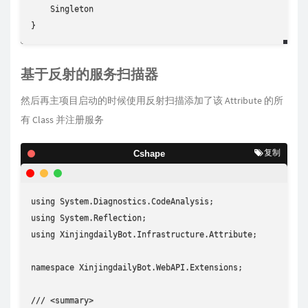
    Singleton

}
基于反射的服务扫描器
然后再主项目启动的时候使用反射扫描添加了该 Attribute 的所
有 Class 并注册服务
复制
Cshape
using System.Diagnostics.CodeAnalysis;

using System.Reflection;

using XinjingdailyBot.Infrastructure.Attribute;

namespace XinjingdailyBot.WebAPI.Extensions;

/// <summary>
