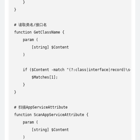
    }

}

# 读取类名/接口名

function GetClassName {

    param (

        [string] $Content

    )

    if ($Content -match "(?:class|interface|record)\s+([^(
        $Matches[1];

    }

}

# 扫描AppServiceAttribute

function ScanAppServiceAttribute {

    param (

        [string] $Content

    )
