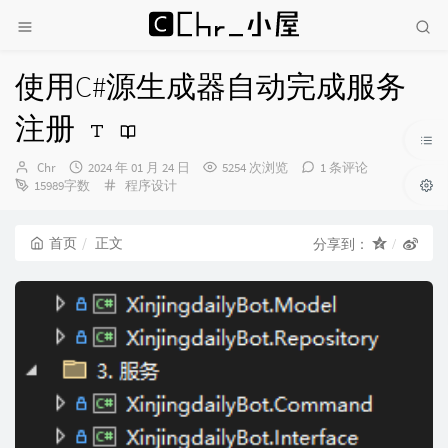
使用C#源生成器自动完成服务
注册
博
发
Chr
2024 年 01 月 24 日
5254 次浏览
1 条评论
主：
布
分
15989字数
程序设计
时
类：
间：
首页
正文
分享到：