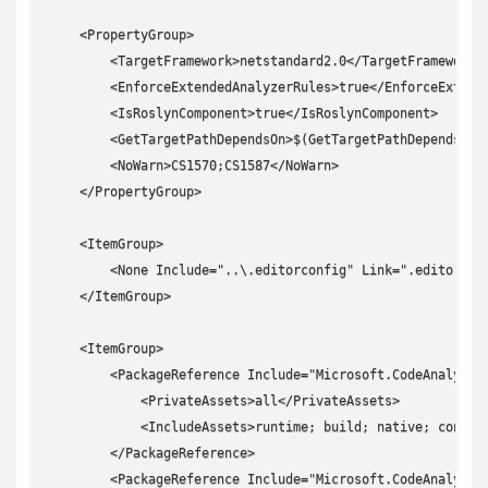
    <PropertyGroup>

        <TargetFramework>netstandard2.0</TargetFramework>

        <EnforceExtendedAnalyzerRules>true</EnforceExtende
        <IsRoslynComponent>true</IsRoslynComponent>

        <GetTargetPathDependsOn>$(GetTargetPathDependsOn);
        <NoWarn>CS1570;CS1587</NoWarn>

    </PropertyGroup>

    <ItemGroup>

        <None Include="..\.editorconfig" Link=".editorconf
    </ItemGroup>

    <ItemGroup>

        <PackageReference Include="Microsoft.CodeAnalysis.
            <PrivateAssets>all</PrivateAssets>

            <IncludeAssets>runtime; build; native; content
        </PackageReference>

        <PackageReference Include="Microsoft.CodeAnalysis.