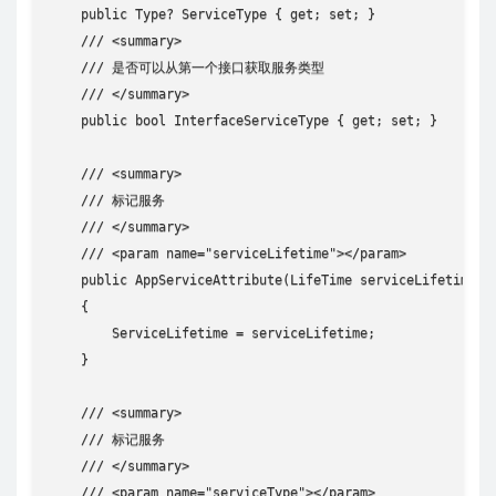
    public Type? ServiceType { get; set; }

    /// <summary>

    /// 是否可以从第一个接口获取服务类型

    /// </summary>

    public bool InterfaceServiceType { get; set; }

    /// <summary>

    /// 标记服务

    /// </summary>

    /// <param name="serviceLifetime"></param>

    public AppServiceAttribute(LifeTime serviceLifetime)

    {

        ServiceLifetime = serviceLifetime;

    }

    /// <summary>

    /// 标记服务

    /// </summary>

    /// <param name="serviceType"></param>
