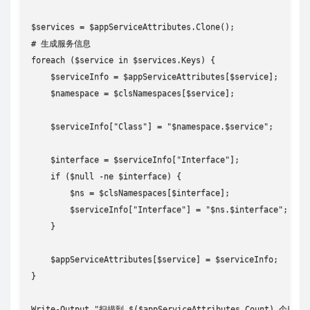
$services = $appServiceAttributes.Clone();

# 生成服务信息

foreach ($service in $services.Keys) {

    $serviceInfo = $appServiceAttributes[$service];

    $namespace = $clsNamespaces[$service];

    $serviceInfo["Class"] = "$namespace.$service";

    $interface = $serviceInfo["Interface"];

    if ($null -ne $interface) {

        $ns = $clsNamespaces[$interface];

        $serviceInfo["Interface"] = "$ns.$interface";

    }

    $appServiceAttributes[$service] = $serviceInfo;

}

Write-Output "扫描到 $($appServiceAttributes.Count) 个服务";