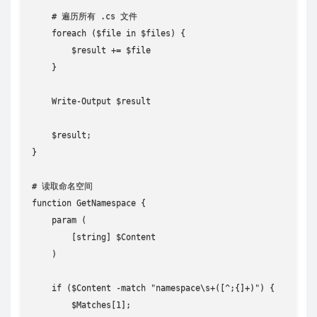
    # 遍历所有 .cs 文件

    foreach ($file in $files) {

        $result += $file

    }

    Write-Output $result

    $result;

}

# 读取命名空间

function GetNamespace {

    param (

        [string] $Content

    )

    if ($Content -match "namespace\s+([^;{]+)") {

        $Matches[1];
