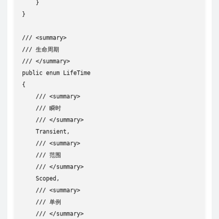
    }

}

/// <summary>

/// 生命周期

/// </summary>

public enum LifeTime

{

    /// <summary>

    /// 瞬时

    /// </summary>

    Transient,

    /// <summary>

    /// 范围

    /// </summary>

    Scoped,

    /// <summary>

    /// 单例

    /// </summary>
