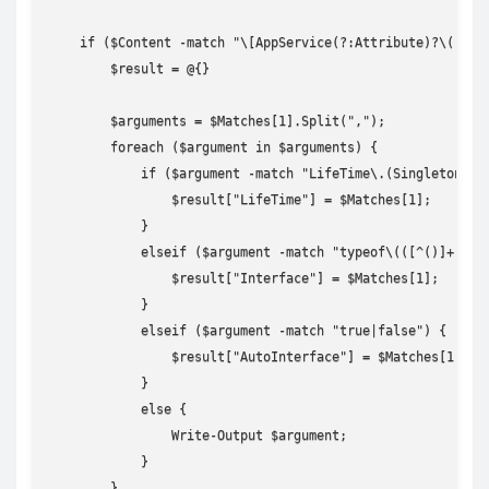
    if ($Content -match "\[AppService(?:Attribute)?\(([^\]
        $result = @{}

        $arguments = $Matches[1].Split(",");

        foreach ($argument in $arguments) {

            if ($argument -match "LifeTime\.(Singleton|Tra
                $result["LifeTime"] = $Matches[1];

            }

            elseif ($argument -match "typeof\(([^()]+)\)")
                $result["Interface"] = $Matches[1];

            }

            elseif ($argument -match "true|false") {

                $result["AutoInterface"] = $Matches[1];

            }

            else {

                Write-Output $argument;

            }

        }
