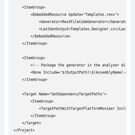
    <ItemGroup>

        <EmbeddedResource Update="Templates.resx">

            <Generator>ResXFileCodeGenerator</Generator>

            <LastGenOutput>Templates.Designer.cs</LastGenO
        </EmbeddedResource>

    </ItemGroup>

    <ItemGroup>

        <!-- Package the generator in the analyzer directo
        <None Include="$(OutputPath)\$(AssemblyName).dll" 
    </ItemGroup>

    <Target Name="GetDependencyTargetPaths">

        <ItemGroup>

            <TargetPathWithTargetPlatformMoniker Include=
        </ItemGroup>

    </Target>

</Project>