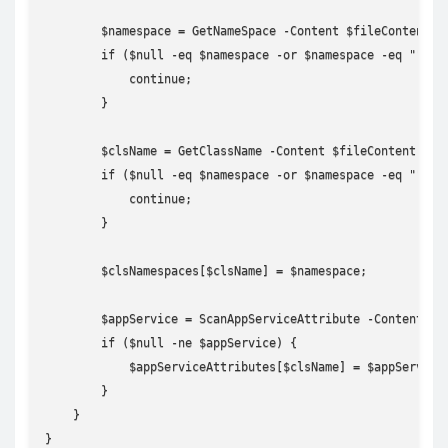
        $namespace = GetNameSpace -Content $fileContent;

        if ($null -eq $namespace -or $namespace -eq "" ) {
            continue;

        }

        $clsName = GetClassName -Content $fileContent;

        if ($null -eq $namespace -or $namespace -eq "" ) {
            continue;

        }

        $clsNamespaces[$clsName] = $namespace;

        $appService = ScanAppServiceAttribute -Content $fi
        if ($null -ne $appService) {

            $appServiceAttributes[$clsName] = $appService;
        }

    }

}
