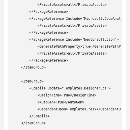
            <PrivateAssets>all</PrivateAssets>

        </PackageReference>

        <PackageReference Include="Microsoft.CodeAnalysis.
            <PrivateAssets>all</PrivateAssets>

        </PackageReference>

        <PackageReference Include="Newtonsoft.Json">

            <GeneratePathProperty>true</GeneratePathProper
            <PrivateAssets>all</PrivateAssets>

        </PackageReference>

    </ItemGroup>

    <ItemGroup>

        <Compile Update="Templates.Designer.cs">

            <DesignTime>True</DesignTime>

            <AutoGen>True</AutoGen>

            <DependentUpon>Templates.resx</DependentUpon>

        </Compile>

    </ItemGroup>
