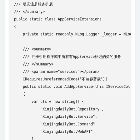
/// 动态注册服务扩展

/// </summary>

public static class AppServiceExtensions

{

    private static readonly NLog.Logger _logger = NLog.Log
    /// <summary>

    /// 注册引用程序域中所有有AppService标记的类的服务

    /// </summary>

    /// <param name="services"></param>

    [RequiresUnreferencedCode("不兼容剪裁")]

    public static void AddAppService(this IServiceCollecti
    {

        var cls = new string[] {

            "XinjingdailyBot.Repository",

            "XinjingdailyBot.Service",

            "XinjingdailyBot.Command",

            "XinjingdailyBot.WebAPI",

        };
