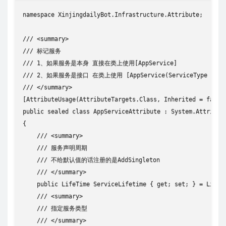
namespace XinjingdailyBot.Infrastructure.Attribute;

/// <summary>

/// 标记服务

/// 1、如果服务是本身 直接在类上使用[AppService]

/// 2、如果服务是接口 在类上使用 [AppService(ServiceType = ty
/// </summary>

[AttributeUsage(AttributeTargets.Class, Inherited = false)
public sealed class AppServiceAttribute : System.Attribute
{

    /// <summary>

    /// 服务声明周期

    /// 不给默认值的话注册的是AddSingleton

    /// </summary>

    public LifeTime ServiceLifetime { get; set; } = LifeTi
    /// <summary>

    /// 指定服务类型

    /// </summary>
