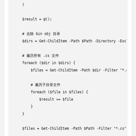
    )

    $result = @();

    # 去除 bin obj 目录

    $dirs = Get-ChildItem -Path $Path -Directory -Exclude 
    # 遍历所有 .cs 文件

    foreach ($dir in $dirs) {

        $files = Get-ChildItem -Path $dir -Filter "*.cs" -
        # 遍历子目录文件

        foreach ($file in $files) {

            $result += $file

        }

    }

    $files = Get-ChildItem -Path $Path -Filter "*.cs" -Fil