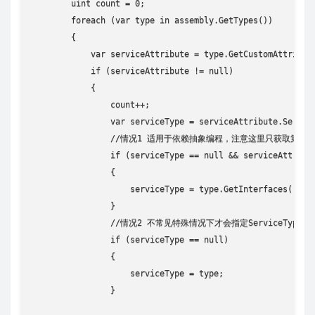
        uint count = 0;

        foreach (var type in assembly.GetTypes())

        {

            var serviceAttribute = type.GetCustomAttribute
            if (serviceAttribute != null)

            {

                count++;

                var serviceType = serviceAttribute.Service
                //情况1 适用于依赖抽象编程，注意这里只获取第一个
                if (serviceType == null && serviceAttribut
                {

                    serviceType = type.GetInterfaces().Fir
                }

                //情况2 不常见特殊情况下才会指定ServiceType
                if (serviceType == null)

                {

                    serviceType = type;

                }
