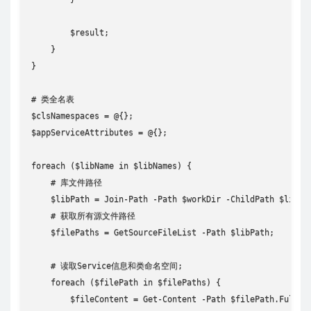
        $result;

    }

}

# 类全名表

$clsNamespaces = @{};

$appServiceAttributes = @{};

foreach ($libName in $libNames) {

    # 库文件路径

    $libPath = Join-Path -Path $workDir -ChildPath $libNam
    # 获取所有源文件路径

    $filePaths = GetSourceFileList -Path $libPath;

    # 读取Service信息和类命名空间;

    foreach ($filePath in $filePaths) {

        $fileContent = Get-Content -Path $filePath.FullNam