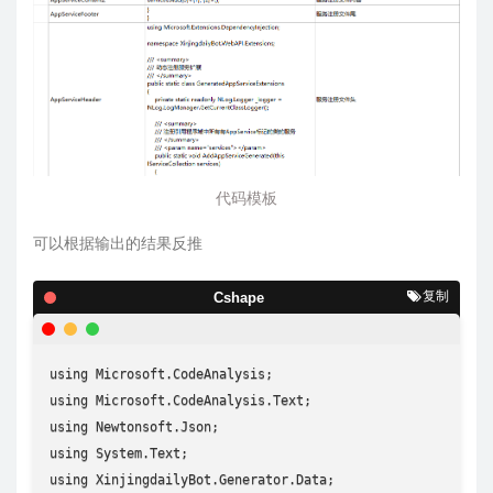
代码模板
可以根据输出的结果反推
复制
Cshape
using Microsoft.CodeAnalysis;

using Microsoft.CodeAnalysis.Text;

using Newtonsoft.Json;

using System.Text;

using XinjingdailyBot.Generator.Data;
