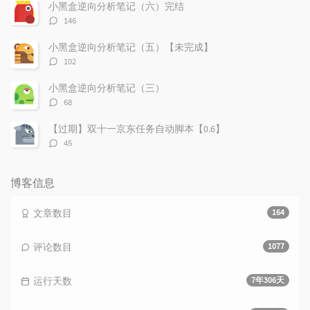
数：
小黑盒逆向分析笔记（六）完结
评
146
论
数：
小黑盒逆向分析笔记（五）【未完成】
评
102
论
数：
小黑盒逆向分析笔记（三）
评
68
论
数：
【过期】双十一京东任务自动脚本【0.6】
评
45
论
数：
博客信息
文章数目
164
评论数目
1077
运行天数
7年306天