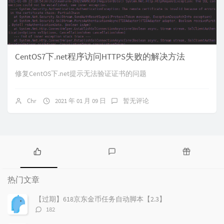
CentOS7下.net程序访问HTTPS失败的解决方法
修复CentOS下.net提示无法验证证书的问题
Chr
2021 年 01 月 09 日
暂无评论
热
最
随
门
新
机
热门文章
文
评
文
章
论
章
【过期】618京东金币任务自动脚本【2.3】
评
182
论