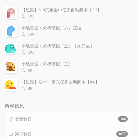
文
评
文
章
论
章
【过期】618京东金币任务自动脚本【2.3】
评
182
论
数：
小黑盒逆向分析笔记（六）完结
评
146
论
数：
小黑盒逆向分析笔记（五）【未完成】
评
102
论
数：
小黑盒逆向分析笔记（三）
评
68
论
数：
【过期】双十一京东任务自动脚本【0.6】
评
45
论
数：
博客信息
文章数目
164
评论数目
1077