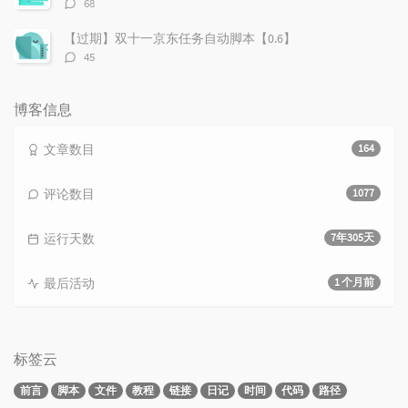
评
68
论
数：
【过期】双十一京东任务自动脚本【0.6】
评
45
论
数：
博客信息
文章数目
164
评论数目
1077
运行天数
7年305天
最后活动
1 个月前
标签云
前言
脚本
文件
教程
链接
日记
时间
代码
路径