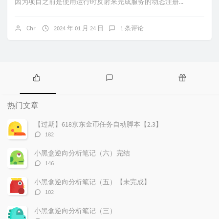
因为项目之前是使用运行时反射来完成服务的动态注册...
Chr
2024 年 01 月 24 日
1 条评论
热
最
随
门
新
机
热门文章
文
评
文
章
论
章
【过期】618京东金币任务自动脚本【2.3】
评
182
论
数：
小黑盒逆向分析笔记（六）完结
评
146
论
数：
小黑盒逆向分析笔记（五）【未完成】
评
102
论
数：
小黑盒逆向分析笔记（三）