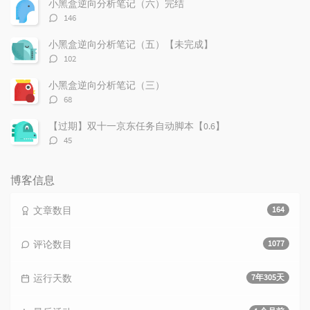
小黑盒逆向分析笔记（六）完结
评
146
论
数：
小黑盒逆向分析笔记（五）【未完成】
评
102
论
数：
小黑盒逆向分析笔记（三）
评
68
论
数：
【过期】双十一京东任务自动脚本【0.6】
评
45
论
数：
博客信息
文章数目
164
评论数目
1077
运行天数
7年305天