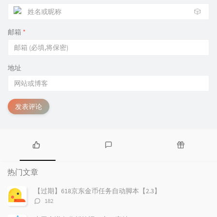
🎲
邮箱
*
地址
发表评论
热
最
随
门
新
机
热门文章
文
评
文
章
论
章
【过期】618京东金币任务自动脚本【2.3】
评
182
论
数：