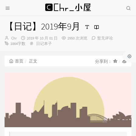
【日记】2019年9月
博
发
Chr
2019 年 10 月 01 日
2950 次浏览
暂无评论
主：
布
分
1864字数
日记本子
时
类：
间：
首页
正文
分享到：