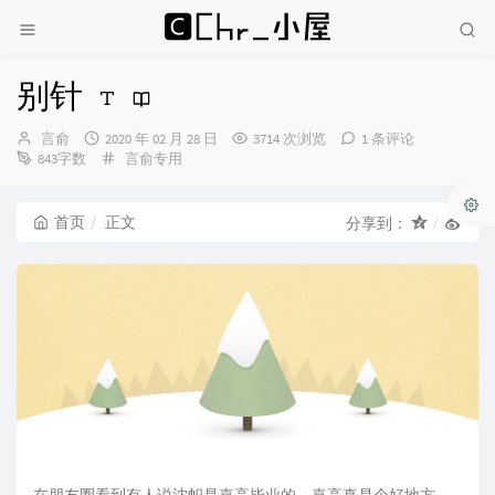
别针
博
发
言俞
2020 年 02 月 28 日
3714 次浏览
1 条评论
主：
布
分
843字数
言俞专用
时
类：
间：
首页
正文
分享到：