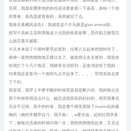
在朋友圈看到有人说沈帜是嘉高毕业的，嘉高真是个好地方。
笑死，我朋友圈里他的粉丝还说要参观一下嘉高，体味一下他
的青春。嘉高是挺青春的，虽然破旧了点。
我爸在看飓风追击3，我感觉这个片头曲是glass animal的。
想写个高岭之花和厚脸皮小太阳的俗套故事，恶作剧之吻我怎
么就百看不腻呢。
今天本来设了个闹钟要早起签到，结果八点起来把闹钟关了，
精神一直恍恍惚惚地又睡过去了。被老师点名去签到，我室友
给我打了十几个电话，我静音全没听到，还发消息给了我妈，
结果我还是靠另一个闹钟九点半起来了。。。。苟苟祟祟去签
了个到。
我发现，我早上半梦半醒的时候简直就是断片的。我妈每次在
那个时候和我说点什么，她总说我答应的好好的，然而我事后
完全不记得。高中的时候，我是整个寝室里除了master起的最
晚的（她经常翘早自习，我不敢），w要化妆，起的比我早多
了，她每次洗漱的时候叫我一次，我恍恍惚惚坐起来，又无法