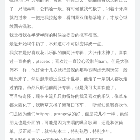
抗拒地心引力地卧倒，昏迷一样睡过去，她瞄瞄看我又睡过去
了，只能再叫，公鸭嗓一般。有时候被我气极了，叼着个牙刷
就跑过来，一把把我拉起来，看到我双腿都落地了，才放心继
续回去洗漱。
我觉得我在半梦半醒的时候被拐卖的概率很高。
最近开始喝牛奶了，不知道可不可以变得奶一点。
我实在是好喜欢花儿乐队的前两张专辑，大张伟太神了。喜欢
过一直丧的，placebo；喜欢过一直没心没肺的liam。但是大张
伟不一样，他好像十几岁就把最深的那种丧啊虚无啊玩笑一般
吼出来了。然后越来越适应这个世界。他走了一条别人都没走
过的路。虽然只听他前两张专辑，但是我可太喜欢他了。
而且特奇怪，现在主流几只做得好的我又喜欢的乐队，像草东
都太西化了，我听草东橘子海落日飞车，一听就知道我喜欢他
们是因为他们britpop，grunge做的好，但是花儿不一样，虽然
朋克也是外面的，可能是因为主唱的嗓音歌词，还是和弦简
单。反正就一听，就特别本土，特别熟悉，特别少年。