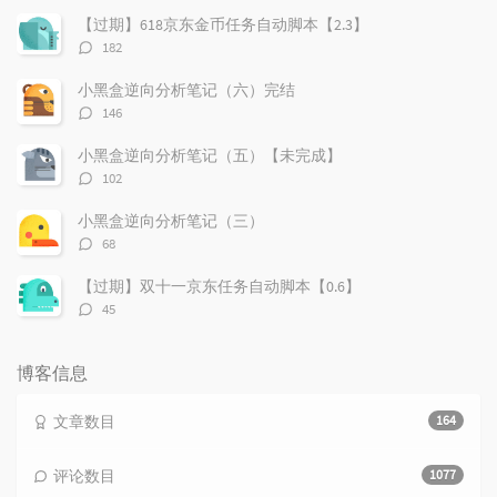
章
论
章
【过期】618京东金币任务自动脚本【2.3】
评
182
论
数：
小黑盒逆向分析笔记（六）完结
评
146
论
数：
小黑盒逆向分析笔记（五）【未完成】
评
102
论
数：
小黑盒逆向分析笔记（三）
评
68
论
数：
【过期】双十一京东任务自动脚本【0.6】
评
45
论
数：
博客信息
文章数目
164
评论数目
1077