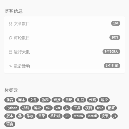
数：
博客信息
文章数目
164
评论数目
1077
运行天数
7年305天
最后活动
1 个月前
标签云
前言
脚本
文件
教程
链接
日记
时间
代码
路径
Python
功能
地址
c51
var
人
工具
项目
true
配置
版本
器
修改
目录
单片机
51
return
install
安装
js
语言