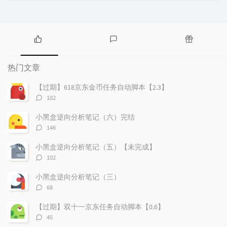
热
最
随
门
新
机
热门文章
文
评
文
章
论
章
【过期】618京东金币任务自动脚本【2.3】
评
182
论
数：
小黑盒逆向分析笔记（六）完结
评
146
论
数：
小黑盒逆向分析笔记（五）【未完成】
评
102
论
数：
小黑盒逆向分析笔记（三）
评
68
论
数：
【过期】双十一京东任务自动脚本【0.6】
评
45
论