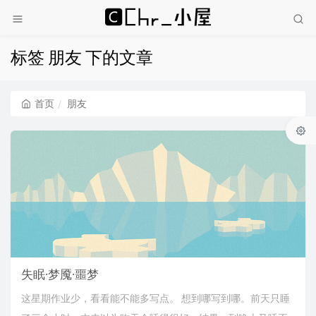
标签 朋友 下的文章
首页
朋友
失眠·梦魇·噩梦
这星期作业少，看看能不能多写点。 想到哪写到哪。前天只睡