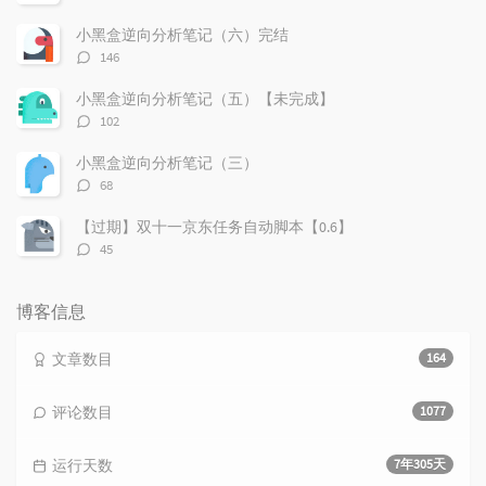
论
数：
小黑盒逆向分析笔记（六）完结
评
146
论
数：
小黑盒逆向分析笔记（五）【未完成】
评
102
论
数：
小黑盒逆向分析笔记（三）
评
68
论
数：
【过期】双十一京东任务自动脚本【0.6】
评
45
论
数：
博客信息
文章数目
164
评论数目
1077
运行天数
7年305天