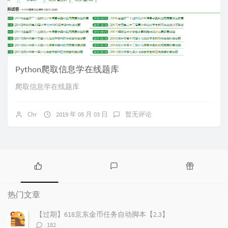
Python爬取信息学在线题库
爬取信息学在线题库
Chr
2019 年 05 月 03 日
暂无评论
热
最
随
门
新
机
热门文章
文
评
文
章
论
章
【过期】618京东金币任务自动脚本【2.3】
评
182