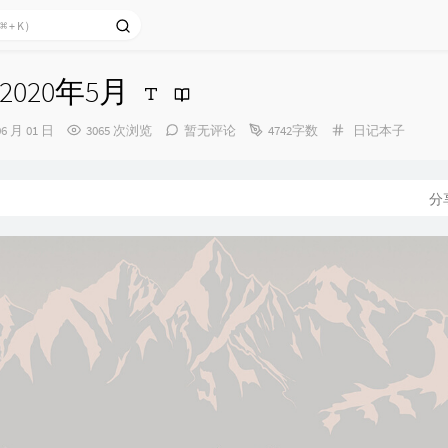
020年5月
分
06 月 01 日
3065 次浏览
暂无评论
4742字数
日记本子
类：
分