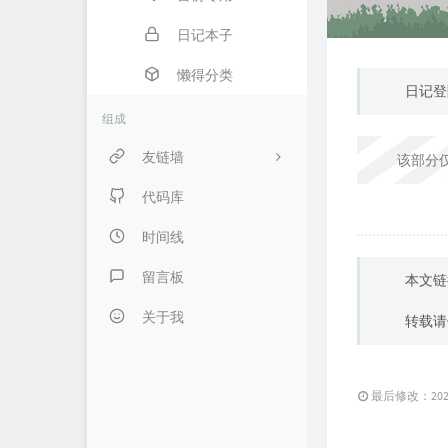
日记本子
懒得分类
日记登
组成
友链墙
该部分
内页链接 & 友链申请
代码库
FANTASY博客
时间线
伍言Blog
留言板
本文链
Albert's Blog
关于我
转载请
吹梦到西洲
LZHの小窝
最后修改：2020 
LaoKey's Blog