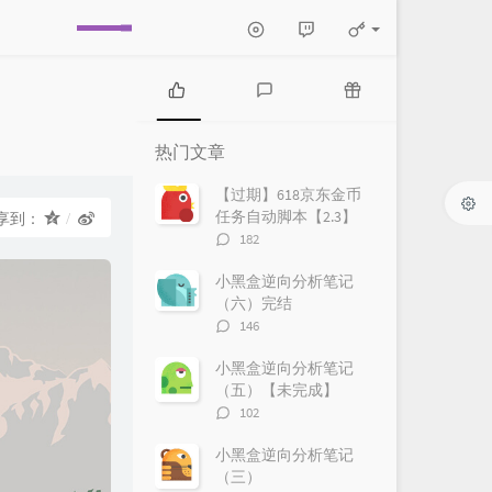
热
最
随
门
新
机
热门文章
文
评
文
章
论
章
【过期】618京东金币
任务自动脚本【2.3】
享到：
评
182
论
数：
小黑盒逆向分析笔记
（六）完结
评
146
论
数：
小黑盒逆向分析笔记
（五）【未完成】
评
102
论
数：
小黑盒逆向分析笔记
（三）