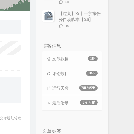
评
68
论
数：
【过期】双十一京东任
务自动脚本【0.6】
评
45
论
数：
博客信息
文章数目
164
评论数目
1077
运行天数
7年305天
最后活动
1 个月前
 允许规范转载
文章标签