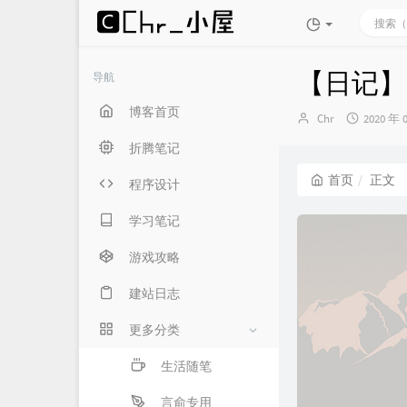
【日记】2
导航
博客首页
博
发
Chr
2020 年 
主：
布
折腾笔记
时
间：
首页
正文
程序设计
学习笔记
游戏攻略
建站日志
更多分类
生活随笔
言俞专用