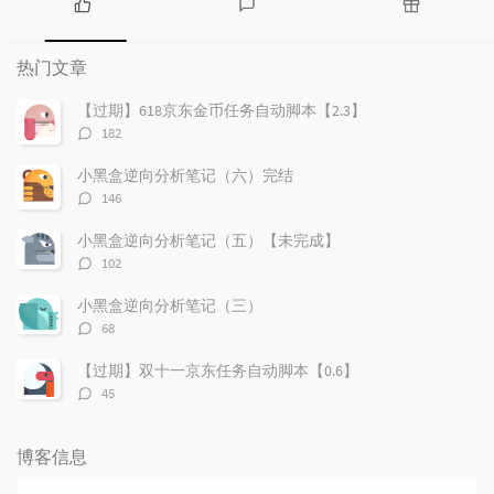
热
最
随
门
新
机
热门文章
文
评
文
章
论
章
【过期】618京东金币任务自动脚本【2.3】
评
182
论
数：
小黑盒逆向分析笔记（六）完结
评
146
论
数：
小黑盒逆向分析笔记（五）【未完成】
评
102
论
数：
小黑盒逆向分析笔记（三）
评
68
论
数：
【过期】双十一京东任务自动脚本【0.6】
评
45
论
数：
博客信息