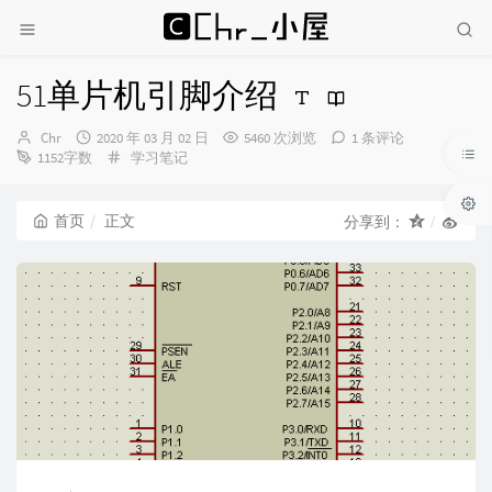
51单片机引脚介绍
博
发
Chr
2020 年 03 月 02 日
5460 次浏览
1 条评论
主：
布
分
1152字数
学习笔记
时
类：
间：
首页
正文
分享到：