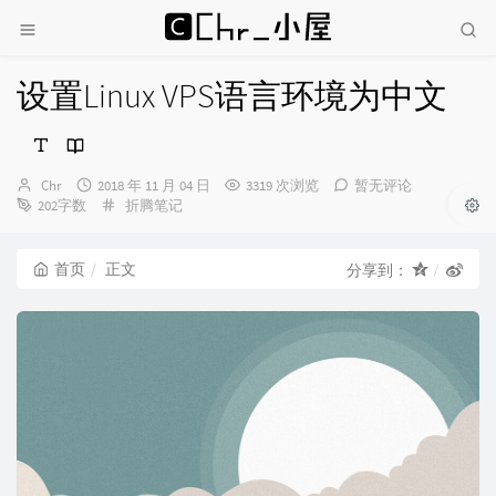
设置Linux VPS语言环境为中文
博
发
Chr
2018 年 11 月 04 日
3319 次浏览
暂无评论
主：
布
分
202字数
折腾笔记
时
类：
间：
首页
正文
分享到：