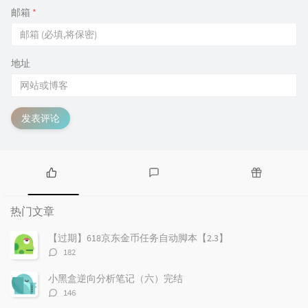
邮箱
*
地址
发表评论
热
最
随
门
新
机
热门文章
文
评
文
章
论
章
【过期】618京东金币任务自动脚本【2.3】
评
182
论
数：
小黑盒逆向分析笔记（六）完结
评
146
论