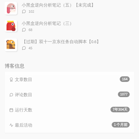
数：
小黑盒逆向分析笔记（五）【未完成】
评
102
论
数：
小黑盒逆向分析笔记（三）
评
68
论
数：
【过期】双十一京东任务自动脚本【0.6】
评
45
论
数：
博客信息
文章数目
164
评论数目
1077
运行天数
7年304天
最后活动
1 个月前