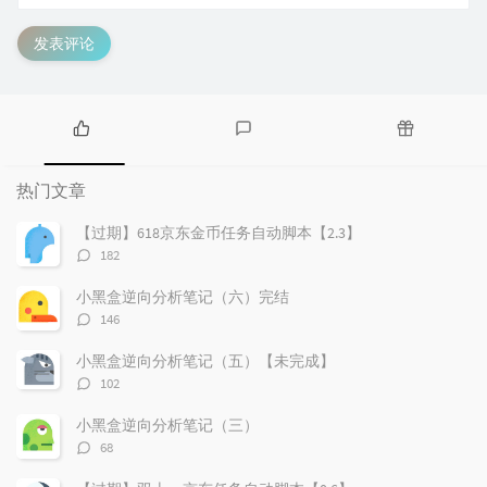
发表评论
热
最
随
门
新
机
热门文章
文
评
文
章
论
章
【过期】618京东金币任务自动脚本【2.3】
评
182
论
数：
小黑盒逆向分析笔记（六）完结
评
146
论
数：
小黑盒逆向分析笔记（五）【未完成】
评
102
论
数：
小黑盒逆向分析笔记（三）
评
68
论
数：