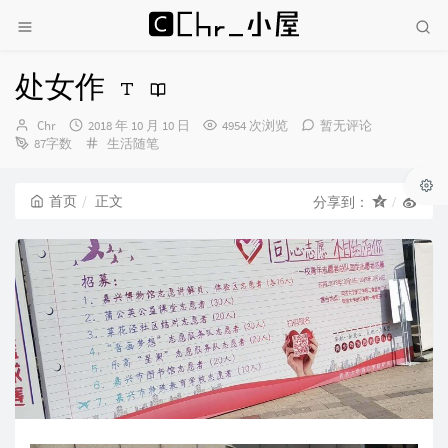
处女作
博
发
Chr
2018 年 10 月 10 日
4954 次浏览
暂无评论
主：
布
分
87字数
生活随笔
时
类：
间：
首页
正文
分享到：