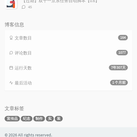
【过期】双十一京东任务自动脚本【0.6】
评
45
论
数：
博客信息
文章数目
164
评论数目
1077
运行天数
7年307天
最后活动
1 个月前
文章标签
宣传品
纪念
制作
实
装
© 2026 All rights reserved.