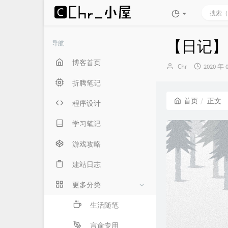
【日记】2
导航
博客首页
博
发
Chr
2020 年 
主：
布
折腾笔记
时
间：
首页
正文
程序设计
学习笔记
游戏攻略
建站日志
更多分类
生活随笔
言俞专用