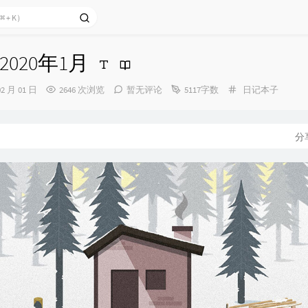
020年1月
分
02 月 01 日
2646 次浏览
暂无评论
5117字数
日记本子
类：
分