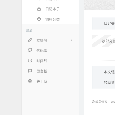
日记本子
懒得分类
日记登
组成
友链墙
该部分
内页链接 & 友链申请
代码库
FANTASY博客
时间线
伍言Blog
留言板
本文链
Albert's Blog
关于我
转载请
吹梦到西洲
LZHの小窝
最后修改：2020 
LaoKey's Blog