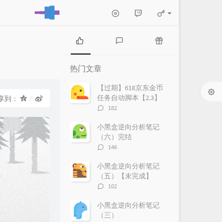
热
最
随
门
新
机
热门文章
文
评
文
章
论
章
【过期】618京东金币
任务自动脚本【2.3】
享到：
评
182
论
数：
小黑盒逆向分析笔记
（六）完结
评
146
论
数：
小黑盒逆向分析笔记
（五）【未完成】
评
102
论
数：
小黑盒逆向分析笔记
（三）