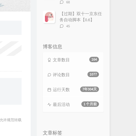
评
68
论
数：
【过期】双十一京东任
务自动脚本【0.6】
评
45
论
数：
博客信息
文章数目
164
评论数目
1077
运行天数
7年304天
最后活动
1 个月前
 允许规范转载
文章标签