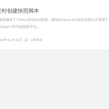
-V 定时创建快照脚本
置电脑装了个Win11作为NAS使用，感觉Windows NAS也没有那么不堪用
的Hyper-V作为虚拟机平台...
024 年 01 月 10 日
1 条评论