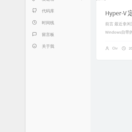
日记本子
内页链接 & 友链申请
代码库
Hyper
懒得分类
FANTASY博客
时间线
前言 最近拿闲
Windows自带
伍言Blog
留言板
Albert's Blog
关于我
Chr
2
吹梦到西洲
LZHの小窝
LaoKey's Blog
LaoKey's Blog