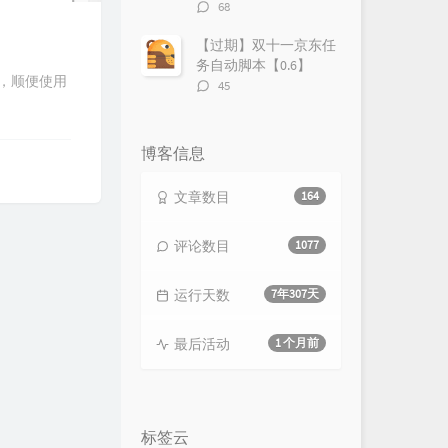
评
68
论
数：
【过期】双十一京东任
务自动脚本【0.6】
了，顺便使用
评
45
论
数：
博客信息
文章数目
164
评论数目
1077
运行天数
7年307天
最后活动
1 个月前
标签云