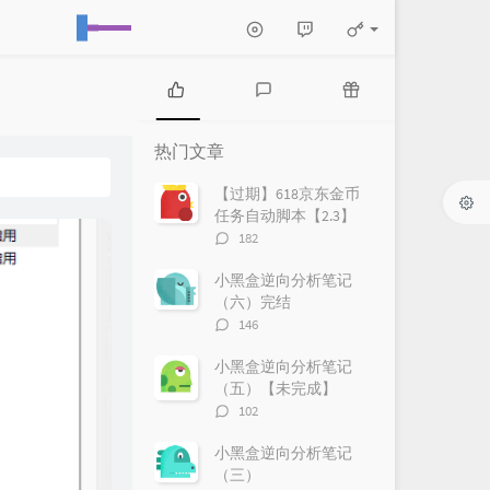
热
最
随
门
新
机
热门文章
文
评
文
章
论
章
【过期】618京东金币
任务自动脚本【2.3】
评
182
论
数：
小黑盒逆向分析笔记
（六）完结
评
146
论
数：
小黑盒逆向分析笔记
（五）【未完成】
评
102
论
数：
小黑盒逆向分析笔记
（三）