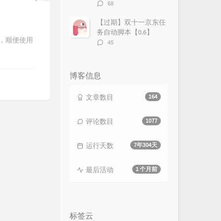
评
68
论
数：
【过期】双十一京东任
务自动脚本【0.6】
了，顺便使用
评
45
论
数：
博客信息
文章数目
164
评论数目
1077
运行天数
7年304天
最后活动
1 个月前
标签云