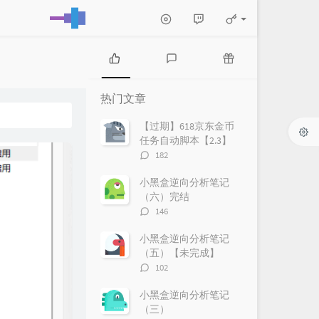
热
最
随
门
新
机
热门文章
文
评
文
章
论
章
【过期】618京东金币
任务自动脚本【2.3】
评
182
论
数：
小黑盒逆向分析笔记
（六）完结
评
146
论
数：
小黑盒逆向分析笔记
（五）【未完成】
评
102
论
数：
小黑盒逆向分析笔记
（三）