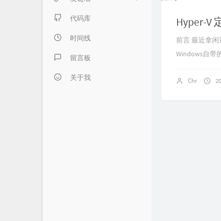
日记本子
内页链接 & 友链申请
代码库
Hyper
懒得分类
FANTASY博客
时间线
前言 最近拿闲
Windows自带
伍言Blog
留言板
Albert's Blog
关于我
Chr
2
吹梦到西洲
LZHの小窝
LaoKey's Blog
LaoKey's Blog