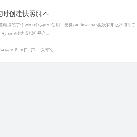
-V 定时创建快照脚本
置电脑装了个Win11作为NAS使用，感觉Windows NAS也没有那么不堪用
的Hyper-V作为虚拟机平台...
024 年 01 月 10 日
1 条评论