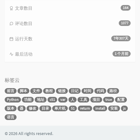
文章数目
164
评论数目
1077
运行天数
7年307天
最后活动
1 个月前
标签云
前言
脚本
文件
教程
链接
日记
时间
代码
路径
Python
功能
地址
c51
var
人
工具
项目
true
配置
版本
器
修改
目录
单片机
51
return
install
安装
js
语言
© 2026 All rights reserved.