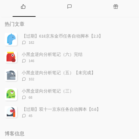
热
最
随
门
新
机
热门文章
文
评
文
章
论
章
【过期】618京东金币任务自动脚本【2.3】
评
182
论
数：
小黑盒逆向分析笔记（六）完结
评
146
论
数：
小黑盒逆向分析笔记（五）【未完成】
评
102
论
数：
小黑盒逆向分析笔记（三）
评
68
论
数：
【过期】双十一京东任务自动脚本【0.6】
评
45
论
数：
博客信息