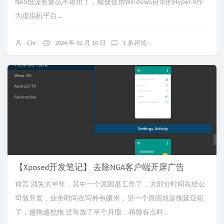
NAS也没有那么不堪用了，顺便使用Windows自带的Hyper-V作
为虚拟机平台...
Chr
2024 年 01 月 10 日
1 条评论
【Xposed开发笔记】 去除NGA客户端开屏广告
前言 消失大半年，其中一个原因是工作了，大部分时间在给公
司做开发，业余时间在写外包赚米，另一个原因就是拖延症犯
了，越拖越想拖 过年放了半个月假，稍微有点时...