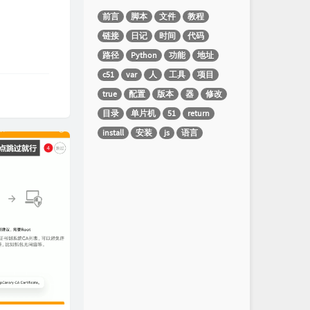
前言
脚本
文件
教程
链接
日记
时间
代码
路径
Python
功能
地址
c51
var
人
工具
项目
true
配置
版本
器
修改
目录
单片机
51
return
install
安装
js
语言