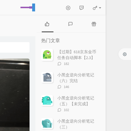
热
最
随
门
新
机
热门文章
文
评
文
章
论
章
【过期】618京东金币
任务自动脚本【2.3】
评
182
论
数：
小黑盒逆向分析笔记
（六）完结
评
146
论
数：
小黑盒逆向分析笔记
（五）【未完成】
评
102
论
数：
小黑盒逆向分析笔记
（三）