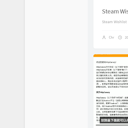
Steam W
Steam Wishl
Chr
2