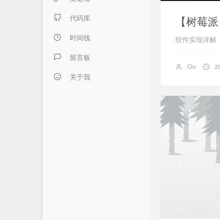
日记本子
内页链接 & 友链申请
代码库
【树莓派
懒得分类
FANTASY博客
时间线
软件实现详解
伍言Blog
留言板
Chr
2
Albert's Blog
关于我
吹梦到西洲
LZHの小窝
LaoKey's Blog
LaoKey's Blog