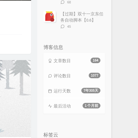
评
68
论
数：
【过期】双十一京东任
务自动脚本【0.6】
评
45
论
数：
博客信息
文章数目
164
评论数目
1077
运行天数
7年305天
最后活动
1 个月前
标签云