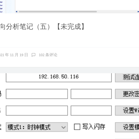
向分析笔记（五）【未完成】
021 年 11 月 19 日
102 条评论