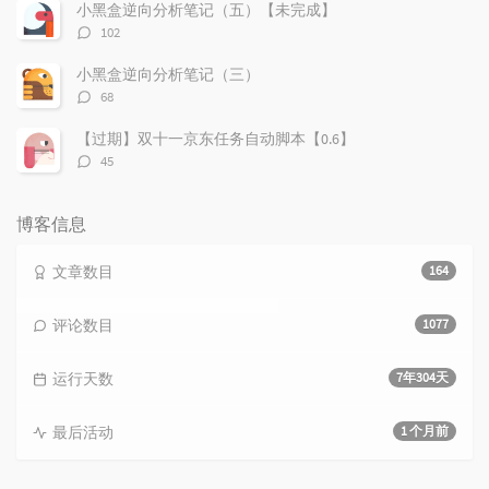
数：
小黑盒逆向分析笔记（五）【未完成】
评
102
论
数：
小黑盒逆向分析笔记（三）
评
68
论
数：
【过期】双十一京东任务自动脚本【0.6】
评
45
论
数：
博客信息
文章数目
164
评论数目
1077
运行天数
7年304天
最后活动
1 个月前