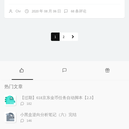
Chr
2020 年 08 月 06 日
68 条评论
1
2
热
最
随
门
新
机
热门文章
文
评
文
章
论
章
【过期】618京东金币任务自动脚本【2.3】
评
182
论
数：
小黑盒逆向分析笔记（六）完结
评
146
论