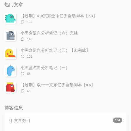
门
新
机
热门文章
文
评
文
章
论
章
【过期】618京东金币任务自动脚本【2.3】
评
182
论
数：
小黑盒逆向分析笔记（六）完结
评
146
论
数：
小黑盒逆向分析笔记（五）【未完成】
评
102
论
数：
小黑盒逆向分析笔记（三）
评
68
论
数：
【过期】双十一京东任务自动脚本【0.6】
评
45
论
数：
博客信息
文章数目
164