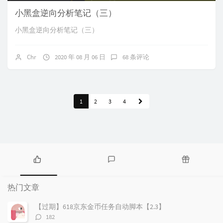
小黑盒逆向分析笔记（三）
小黑盒逆向分析笔记（三）
Chr
2020 年 08 月 06 日
68 条评论
1
2
3
4
热
最
随
门
新
机
热门文章
文
评
文
章
论
章
【过期】618京东金币任务自动脚本【2.3】
评
182