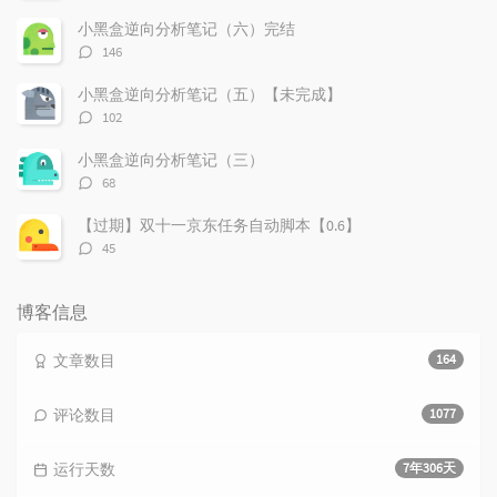
论
数：
小黑盒逆向分析笔记（六）完结
评
146
论
数：
小黑盒逆向分析笔记（五）【未完成】
评
102
论
数：
小黑盒逆向分析笔记（三）
评
68
论
数：
【过期】双十一京东任务自动脚本【0.6】
评
45
论
数：
博客信息
文章数目
164
评论数目
1077
运行天数
7年306天