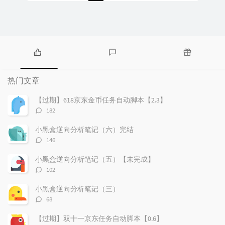
热
最
随
门
新
机
热门文章
文
评
文
章
论
章
【过期】618京东金币任务自动脚本【2.3】
评
182
论
数：
小黑盒逆向分析笔记（六）完结
评
146
论
数：
小黑盒逆向分析笔记（五）【未完成】
评
102
论
数：
小黑盒逆向分析笔记（三）
评
68
论
数：
【过期】双十一京东任务自动脚本【0.6】