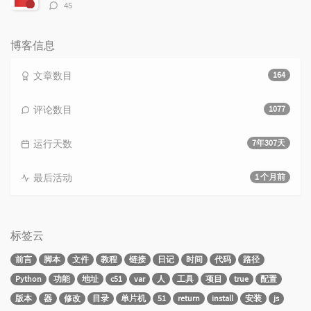
评
45
论
数：
博客信息
文章数目
164
评论数目
1077
运行天数
7年307天
最后活动
1 个月前
标签云
前言
脚本
文件
教程
链接
日记
时间
代码
路径
Python
功能
地址
c51
var
人
工具
项目
true
配置
版本
器
修改
目录
单片机
51
return
install
安装
js