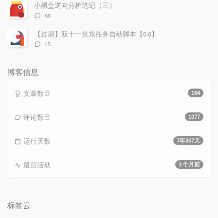
数：
小黑盒逆向分析笔记（三）
评
68
论
数：
【过期】双十一京东任务自动脚本【0.6】
评
45
论
数：
博客信息
文章数目
164
评论数目
1077
运行天数
7年307天
最后活动
1 个月前
标签云