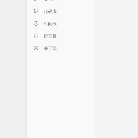
日记本子
内页链接 & 友链申请
代码库
懒得分类
FANTASY博客
时间线
伍言Blog
留言板
Albert's Blog
关于我
吹梦到西洲
LZHの小窝
LaoKey's Blog
LaoKey's Blog