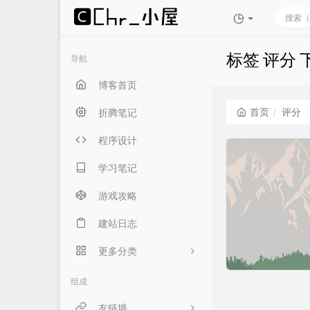
标签 评分
导航
博客首页
首页
评分
折腾笔记
程序设计
学习笔记
游戏攻略
建站日志
更多分类
生活随笔
组成
言俞专用
友链墙