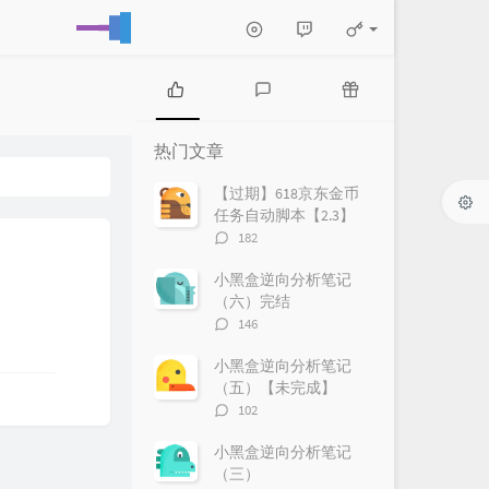
热
最
随
门
新
机
热门文章
文
评
文
章
论
章
【过期】618京东金币
任务自动脚本【2.3】
评
182
论
数：
小黑盒逆向分析笔记
（六）完结
评
146
论
数：
小黑盒逆向分析笔记
（五）【未完成】
评
102
论
数：
小黑盒逆向分析笔记
（三）