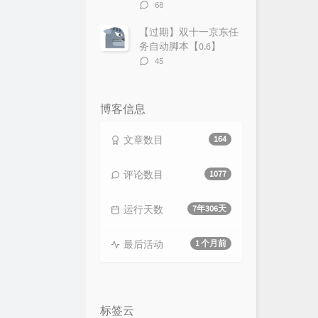
评
68
论
数：
【过期】双十一京东任
务自动脚本【0.6】
评
45
论
数：
博客信息
文章数目
164
评论数目
1077
运行天数
7年306天
最后活动
1 个月前
标签云