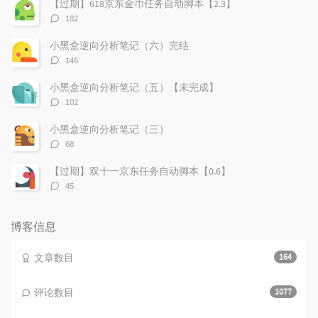
【过期】618京东金币任务自动脚本【2.3】
评
182
论
数：
小黑盒逆向分析笔记（六）完结
评
146
论
数：
小黑盒逆向分析笔记（五）【未完成】
评
102
论
数：
小黑盒逆向分析笔记（三）
评
68
论
数：
【过期】双十一京东任务自动脚本【0.6】
评
45
论
数：
博客信息
文章数目
164
评论数目
1077