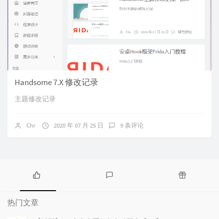
Handsome 7.X 修改记录
主题修改记录
Chr
2020 年 07 月 25 日
9 条评论
热
最
随
门
新
机
热门文章
文
评
文
章
论
章